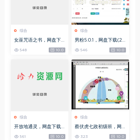
综合
综合
女巫咒语之书，网盘下
男粉5.0.1，网盘下载(25
载(492.99K)
8.30M)
548
10.0
546
10.0
综合
综合
开放地通灵，网盘下载
蔡伏虎七政初级班，网
(502.58K)
盘下载(1.79G)
561
10.0
323
10.0