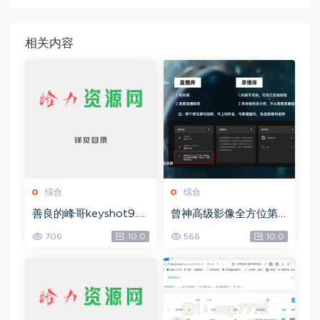
相关内容
综合
综合
善良的峰哥keyshot9.0
曾神高级影像全方位第
自学宝典，网盘下载(2.3
四期，网盘下载(49.08
706
10.0
566
10.0
6G)
G)