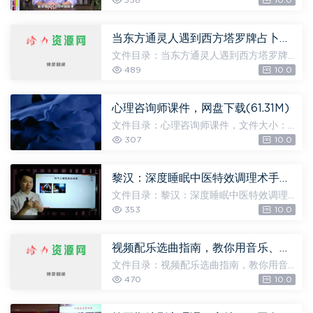
538
10.0
M] 第10天：主动进步的习惯 找到内心最
重视的东西，传递你的价值观_batch.mp4
[38.14M] 第6天：主...
当东方通灵人遇到西方塔罗牌占卜师：心理、宗教与通灵的20个密契经验，网盘下载(166.97M)
文件目录：当东方通灵人遇到西方塔罗牌
占卜师：心理、宗教与通灵的20个密契经
489
10.0
验，文件大小：166.97M 当东方通灵人遇
到西方塔罗牌占卜师：心理、宗教与通灵
的20个密契经验 (2).pdf [166....
心理咨询师课件，网盘下载(61.31M)
文件目录：心理咨询师课件，文件大小：6
1.31M 测量 [8.81M] 11年11月二级理论.doc
307
10.0
[26.50K] 11年11月三级理论.doc [58.50
K] 11年5月二级理论.doc [26.50K] 11年5
月三级理论.doc...
黎汉：深度睡眠中医特效调理术手法视频课 2.53 GB，网盘下载(2.53G)
文件目录：黎汉：深度睡眠中医特效调理
术手法视频课 2.53 GB，文件大小：2.53
353
10.0
G 第二课：现代人睡不好的主要原因及解
决思路(教程网www.jiaochengs.com).m
p4 [610.62M] 第三课：失眠...
视频配乐选曲指南，教你用音乐、音效调动观众情绪，网盘下载(62.34M)
文件目录：视频配乐选曲指南，教你用音
乐、音效调动观众情绪，文件大小：62.34
470
10.0
M 1.3 第三堂：进阶篇目录.docx [18.15K]
1.4 第四堂：实操篇目录.docx [19.95K] 1.