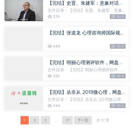
mp3 [17.10M] 02.入组访...
【完结】史晋、朱建军：意象对话心理疗法40讲 视频，网盘下载(7.54G)
文件目录：【完结】史晋、朱建军：意象
对话心理疗法40讲 视频，文件大小：7.54
379
10.0
G 1.1 原始思维的特点和实例.mp4 [229.83
M] 1.2 意象对话的工作思路.mp4 [75.51
M] 1.3 原始人的世界...
【完结】张道龙 心理咨询师国际规范化培训84个真实个案视频与解析，规范、精准、高效解决来访者问题，网盘下载(41.10G)
430
10.0
【完结】明丽心理测评软件，网盘下载(21.91M)
文件目录：【完结】明丽心理测评软件，
文件大小：21.91M 心理测试软件 [15.06
325
10.0
M] doctor [15.06M] sn [6.28M] 心理测
试软件v2.0注册机 [74.00K] parche.exe
[74.00K] 心理测评...
【完结】丛非从 2019微心理，网盘下载(409.59M)
文件目录：【完结】丛非从 2019微心理，
文件大小：409.59M 001、悬浮状态 忍受
340
10.0
不确定性.mp3 [9.22M] 002、为何你难
以说不 破除拒绝困难.mp3 [7.08M] 00
1
2
3
...
17
下一页
共 17 页
3、如何把事情做的完美.mp3 [6....