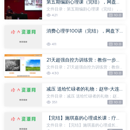
mp3 [12.99M] 2.mp3...
第五期编剧心理课（完结），网盘下载(7.53G)
文件目录：第五期编剧心理课（完结），
文件大小：7.53G (未命名) [527.48K] 学
421
10.0
7习c菌c资g料2库k [263.74K] c2ea58a
ccc555e7dded714aabde1a94.jpg [171.
25K] 学习菌二维码.jpg [9...
消费心理学100讲（完结），网盘下载(340.96M)
411
10.0
21天超强自控力训练营：教你一步步蜕变，掌握人生（完结），网盘下载(228.85M)
文件目录：21天超强自控力训练营：教你
一步步蜕变，掌握人生（完结），文件大
430
10.0
小：228.85M 【重要】.（加) [17.98M] 2.
1 改写消极认知图示.mp3 [17.98M] 1.1 高
效成长从了解自己开...
减压 送给忙碌者的礼物：赵华-大连锦缘心理服务中心（全4讲·完整版），网盘下载(205.56M)
文件目录：减压 送给忙碌者的礼物：赵华-
大连锦缘心理服务中心（全4讲·完整
351
10.0
版），文件大小：205.56M 1.flv [52.47
M] 2.flv [45.86M] 3.flv [54.32M] 4.flv
[52.90M] 网盘下载：...
【完结】施琪嘉的心理成长课：疗愈内在小孩，激活你内心的能量，网盘下载(470.22M)
文件目录：【完结】施琪嘉的心理成长