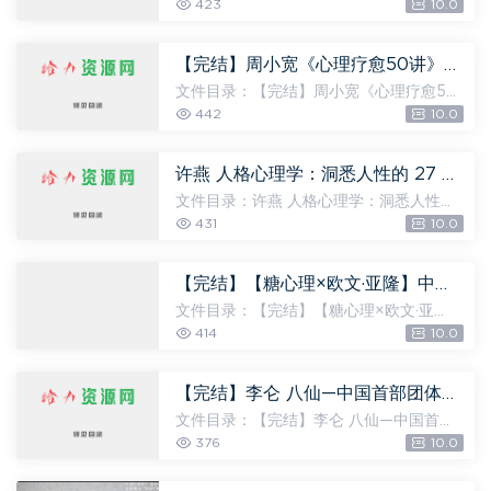
课：疗愈内在小孩，激活你内心的能量，
423
10.0
文件大小：470.22M 00.发刊词：拥抱内
在小孩，就是拥抱最真实的自己.mp3 [6.3
2M] 00.发刊词：拥抱内在小孩，...
【完结】周小宽《心理疗愈50讲》，网盘下载(634.48M)
文件目录：【完结】周小宽《心理疗愈50
讲》，文件大小：634.48M 【001】【发
442
10.0
刊词】心理咨询师告诉你：如何彻底放下
压力，认识自己.mp3 [6.31M] 【002】01.
习惯了做老好人？好脾气真的...
许燕 人格心理学：洞悉人性的 27 堂课 7大板块27节音频课，网盘下载(209.95M)
文件目录：许燕 人格心理学：洞悉人性的
27 堂课 7大板块27节音频课，文件大小：
431
10.0
209.95M 001一次内心世界的探险｜揭秘
你的人格魅力.mp3 [1.65M] 002佛洛伊德
的人格魅力.mp3 [6.24M] 0...
【完结】【糖心理×欧文·亚隆】中国官方合作课20周，网盘下载(21.28G)
文件目录：【完结】【糖心理×欧文·亚
隆】中国官方合作课20周，文件大小：21.
414
10.0
28G 01 第一讲 患者也是你的老师.mp4 [9
44.19M] 02 第二讲 成为一名团体咨询师.
mp4 [617.67M] 03 第三...
【完结】李仑 八仙—中国首部团体心理小说，网盘下载(581.53M)
文件目录：【完结】李仑 八仙—中国首部
团体心理小说，文件大小：581.53M 01.入
376
10.0
组访谈（上）.mp3 [26.38M] 01.入组访谈
（上）.pdf [16.59M] 02.入组访谈(下）.