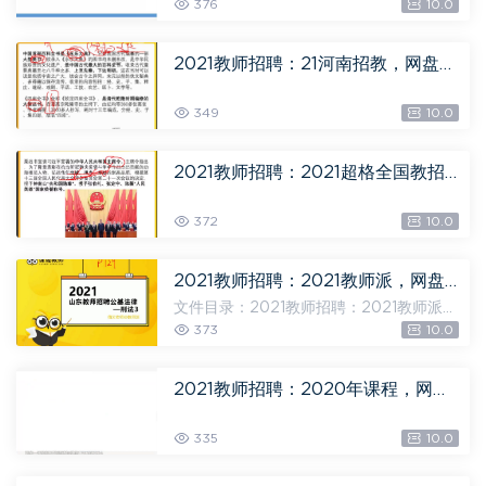
教师招聘，文件大小：751.25M 【01】教
376
10.0
育学 [751.25M] 【01】理论精讲 [633.85
M] 讲义 [6.25M] 2021年安徽教育学-理论
精讲1-青柠11.25号.pdf...
2021教师招聘：21河南招教，网盘下载(206.71G)
349
10.0
2021教师招聘：2021超格全国教招，网盘下载(15.37G)
372
10.0
2021教师招聘：2021教师派，网盘下载(84.00G)
文件目录：2021教师招聘：2021教师派，
文件大小：84.00G 2021教师派全程班 [8
373
10.0
1.89G] 基础精讲 [64.95G] 公基 [18.94G]
公基法律 [6.35G] 20、公基法律基础知识
7.avi [366.78M] ...
2021教师招聘：2020年课程，网盘下载(128.50G)
335
10.0