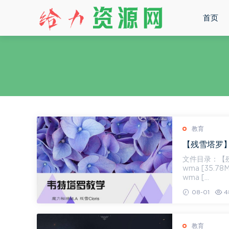
首页
教育
【残雪塔罗】
文件目录：【残雪塔罗】初
wma [35.78M
wma [...
08-01
4
教育