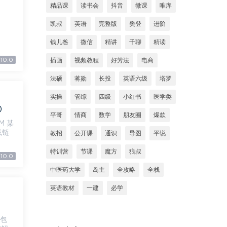
精品课
读书会
抖音
微课
唯库
凯叔
英语
完整版
樊登
进阶
钱儿爸
微信
精讲
千聊
精读
10.0
插画
视频教程
好芳法
电商
法硕
蒋勋
长投
英语六级
塔罗
实操
管综
四级
小红书
医学类
)
平哥
情商
数学
朋友圈
爆款
 某
教招
公开课
通识
导图
平说
特训营
节课
魔方
狼叔
10.0
中医药大学
岛主
全攻略
全栈
英语教材
一建
必学