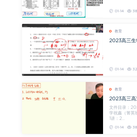
01-14
38
教育
2023高三生
01-14
32
教育
2023高三
文件目录：2023
学祝鑫（箐英班）
1讲：2...
01-14
38