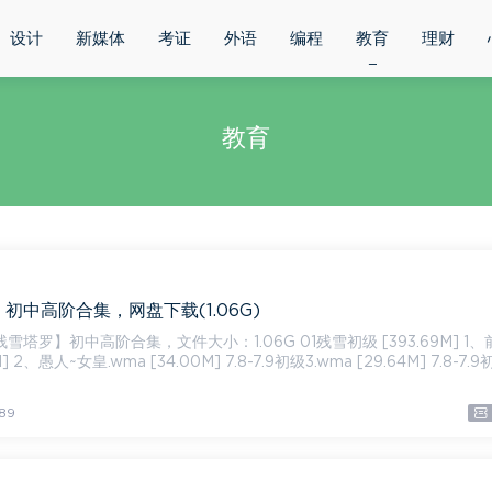
设计
新媒体
考证
外语
编程
教育
理财
教育
初中高阶合集，网盘下载(1.06G)
中高阶合集，文件大小：1.06G 01残雪初级 [393.69M] 1、前言.
] 2、愚人~女皇.wma [34.00M] 7.8-7.9初级3.wma [29.64M] 7.8-7.9
89