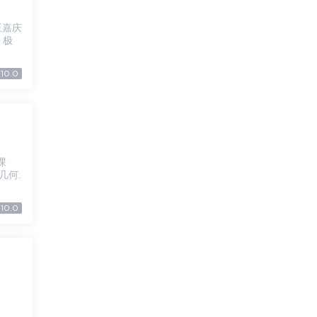
、极
10.0
几何.
10.0