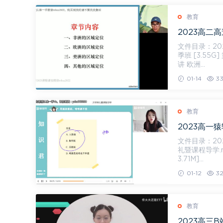
教育
2023高二高
文件目录：2023高
季班 [3.55G]
讲 欧洲...
01-14
3
教育
2023高一
文件目录：2023高一
礼暨课程导学.mp
3.71M]...
01-12
32
教育
2023高三B