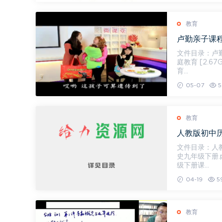
教育
卢勤亲子课程
文件目录：卢勤亲子课程全
庭教育 [2.67
育...
05-07
5
教育
人教版初中历
文件目录：人教版初中历史，文
史九年级下册.p
级下册课...
04-19
5
教育