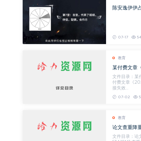
陈安逸伊伊占
07-17
5
教育
某付费文章《
文件目录：某付
付费文章《2023楼
接失效...
07-02
5
教育
论文查重降重，
文件目录：论文查重降重，文件大