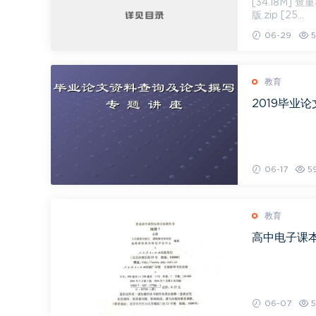
[34.18M] 查
版.zip [25...
06-29
5
教育
2019毕业论
06-17
59
教育
高中电子课本，
06-07
5