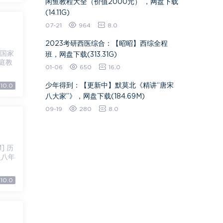
闲鱼教程大全（价值2000元） ，网盘下载
(14.11G)
07-21
964
8.0
2023考研西医综合：【昭昭】西综全程
班，网盘下载(313.31G)
家庭教
01-06
650
16.0
少年得到：【更新中】默莫北《精讲“唐宋
10.0
八大家”》，网盘下载(184.69M)
09-19
280
8.0
史八年
10.0