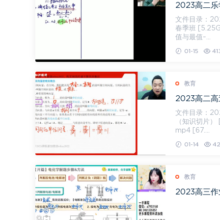
2023高二
文件目录：2023高
春季班 [5.2
值与最值~...
01-15
41
教育
2023高二
文件目录：2023高
（知识切片） [
mp4 [67....
01-14
42
教育
2023高三