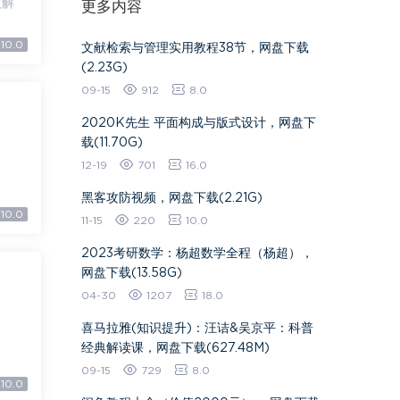
破解
更多内容
10.0
文献检索与管理实用教程38节，网盘下载
(2.23G)
09-15
912
8.0
2020K先生 平面构成与版式设计，网盘下
载(11.70G)
12-19
701
16.0
黑客攻防视频，网盘下载(2.21G)
10.0
11-15
220
10.0
2023考研数学：杨超数学全程（杨超），
网盘下载(13.58G)
04-30
1207
18.0
喜马拉雅(知识提升)：汪诘&吴京平：科普
经典解读课，网盘下载(627.48M)
09-15
729
8.0
10.0