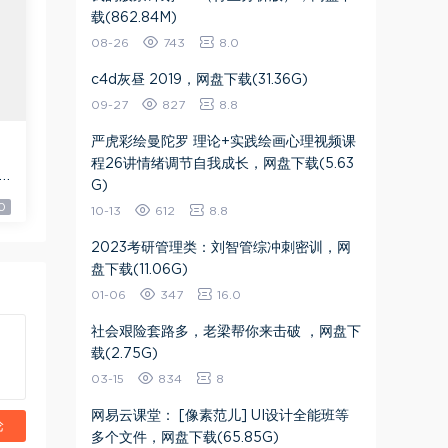
载(862.84M)
08-26
743
8.0
​c4d灰昼 2019​，网盘下载(31.36G)
09-27
827
8.8
严虎彩绘曼陀罗 理论+实践绘画心理视频课
程26讲情绪调节自我成长​，网盘下载(5.63
1
G)
0
10-13
612
8.8
2023考研管理类：刘智管综冲刺密训，网
盘下载(11.06G)
01-06
347
16.0
社会艰险套路多，老梁帮你来击破 ，网盘下
载(2.75G)
03-15
834
8
网易云课堂： [像素范儿] UI设计全能班等
论
多个文件，网盘下载(65.85G)