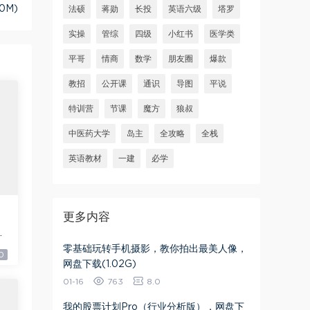
0M)
法硕
蒋勋
长投
英语六级
塔罗
实操
管综
四级
小红书
医学类
平哥
情商
数学
朋友圈
爆款
教招
公开课
通识
导图
平说
特训营
节课
魔方
狼叔
中医药大学
岛主
全攻略
全栈
英语教材
一建
必学
更多内容
9
零基础玩转手机摄影，教你拍出最美人像，
0
网盘下载(1.02G)
01-16
763
8.0
我的股票计划Pro（行业分析版），网盘下