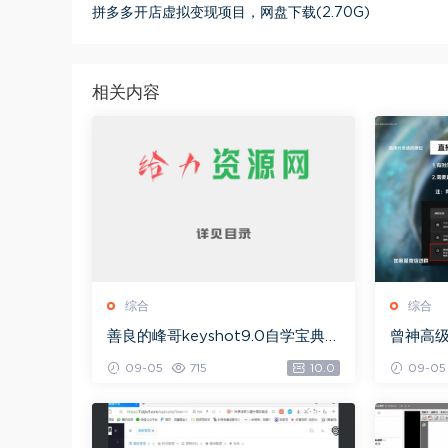
拼多多开店虚拟变现项目，网盘下载(2.70G)
相关内容
综合
综合
善良的峰哥keyshot9.0自学宝典，
曾神高
网盘下载(2.36G)
下载(49
09-05
715
10.0
09-05