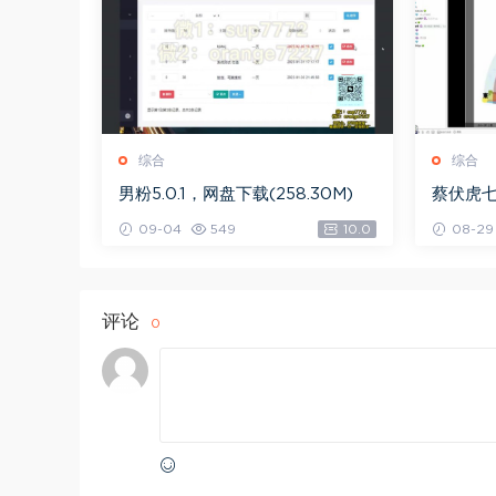
综合
综合
男粉5.0.1，网盘下载(258.30M)
蔡伏虎七
G)
09-04
549
10.0
08-29
评论
0