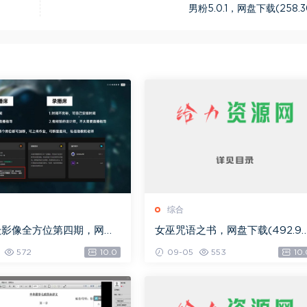
男粉5.0.1，网盘下载(258.3
综合
级影像全方位第四期，网盘
女巫咒语之书，网盘下载(492.9
.08G)
K)
572
10.0
09-05
553
10.