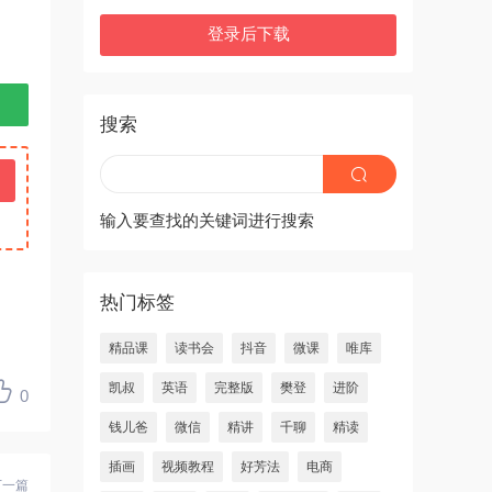
登录后下载
搜索
输入要查找的关键词进行搜索
热门标签
精品课
读书会
抖音
微课
唯库
凯叔
英语
完整版
樊登
进阶
0
钱儿爸
微信
精讲
千聊
精读
插画
视频教程
好芳法
电商
下一篇