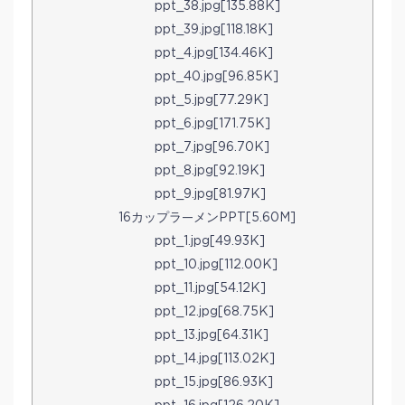
ppt_38.jpg[135.88K]
ppt_39.jpg[118.18K]
ppt_4.jpg[134.46K]
ppt_40.jpg[96.85K]
ppt_5.jpg[77.29K]
ppt_6.jpg[171.75K]
ppt_7.jpg[96.70K]
ppt_8.jpg[92.19K]
ppt_9.jpg[81.97K]
16カップラ—メンPPT[5.60M]
ppt_1.jpg[49.93K]
ppt_10.jpg[112.00K]
ppt_11.jpg[54.12K]
ppt_12.jpg[68.75K]
ppt_13.jpg[64.31K]
ppt_14.jpg[113.02K]
ppt_15.jpg[86.93K]