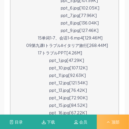
ppt_5.jpg[101.59K]
ppt_6.jpg[102.05K]
ppt_7.jpg[77.96K]
ppt_8.jpg[136.04K]
ppt_9.jpg[127.46K]
15单词1-7、会话1-6.mp4[129.46M]
09第九课ⅠトラブルⅡイタリア旅行[268.44M]
17トラブルPPT[4.26M]
ppt_1.jpg[47.29K]
ppt_10.jpg[107.12K]
ppt_11.jpg[92.63K]
ppt_12.jpg[121.54K]
ppt_13.jpg[76.42K]
ppt_14.jpg[72.90K]
ppt_15.jpg[84.52K]
ppt_16.jpg[67.22K]
ppt_17.jpg[85.39K]
目录
下载
会员
顶部
ppt_18.jpg[75.68K]