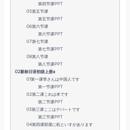
第四节课PPT
05第五节课
第五节课PPT
06第六节课
第六节课PPT
07第七节课
第七节课PPT
08第八节课
第八节课PPT
02新标日语初级上册a
01第一课李さんは中国人です
第一节课PPT
02第二课これは本です
第二节课PPT
03第三课ここはデパ—トです
第三节课PPT
04第四课部屋に机といすがあります