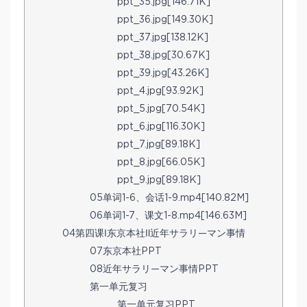
ppt_35.jpg[146.71K]
ppt_36.jpg[149.30K]
ppt_37.jpg[138.12K]
ppt_38.jpg[30.67K]
ppt_39.jpg[43.26K]
ppt_4.jpg[93.92K]
ppt_5.jpg[70.54K]
ppt_6.jpg[116.30K]
ppt_7.jpg[89.18K]
ppt_8.jpg[66.05K]
ppt_9.jpg[89.18K]
05单词1-6、会话1-9.mp4[140.82M]
06单词1-7、课文1-8.mp4[146.63M]
04第四课Ⅰ东京本社Ⅱ近年サラリ—マン事情
07东京本社PPT
08近年サラリ—マン事情PPT
第一单元复习
第一单元复习PPT