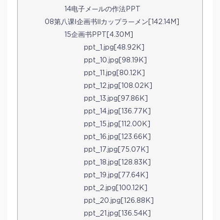
14电子メ—ルの作法PPT
08第八课Ⅰ企画书Ⅱカップラ—メン[142.14M]
15企画书PPT[4.30M]
ppt_1.jpg[48.92K]
ppt_10.jpg[98.19K]
ppt_11.jpg[80.12K]
ppt_12.jpg[108.02K]
ppt_13.jpg[97.86K]
ppt_14.jpg[136.77K]
ppt_15.jpg[112.00K]
ppt_16.jpg[123.66K]
ppt_17.jpg[75.07K]
ppt_18.jpg[128.83K]
ppt_19.jpg[77.64K]
ppt_2.jpg[100.12K]
ppt_20.jpg[126.88K]
ppt_21.jpg[136.54K]