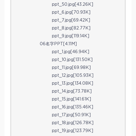
ppt_50.jpg[43.26K]
ppt_6.jpg[70.93K]
ppt_7.jpg[69.42K]
ppt_8.jpg[82.77K]
ppt_9.jpg[119.14K]
06名字PPT[4.11M]
ppt_1.jpg[46.94K]
ppt_10.jpg[131.50K]
ppt_11.jpg[69.98K]
ppt_12.jpg[105.93K]
ppt_13.jpg[134.08K]
ppt_14.jpg[73.78K]
ppt_15.jpg[141.61K]
ppt_16.jpg[135.46K]
ppt_17.jpg[50.91K]
ppt_18.jpg[126.78K]
ppt_19.jpg[123.79K]