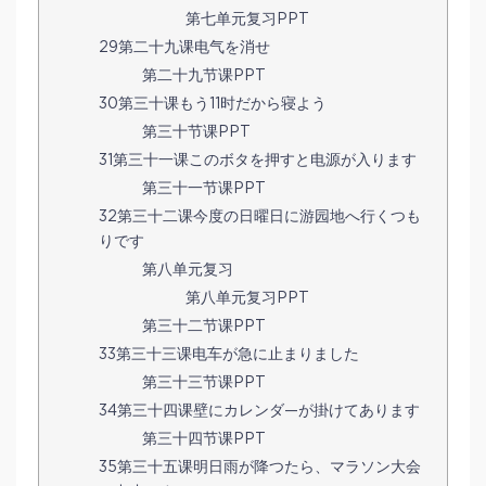
第七单元复习PPT
29第二十九课电气を消せ
第二十九节课PPT
30第三十课もう11时だから寝よう
第三十节课PPT
31第三十一课このボタを押すと电源が入ります
第三十一节课PPT
32第三十二课今度の日曜日に游园地へ行くつも
りです
第八单元复习
第八单元复习PPT
第三十二节课PPT
33第三十三课电车が急に止まりました
第三十三节课PPT
34第三十四课壁にカレンダ—が掛けてあります
第三十四节课PPT
35第三十五课明日雨が降つたら、マラソン大会