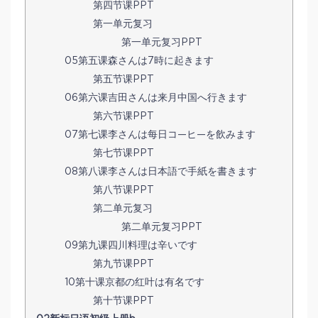
第四节课PPT
第一单元复习
第一单元复习PPT
05第五课森さんは7時に起きます
第五节课PPT
06第六课吉田さんは来月中国へ行きます
第六节课PPT
07第七课李さんは每日コ—ヒ—を飲みます
第七节课PPT
08第八课李さんは日本語で手紙を書きます
第八节课PPT
第二单元复习
第二单元复习PPT
09第九课四川料理は辛いです
第九节课PPT
10第十课京都の红叶は有名です
第十节课PPT