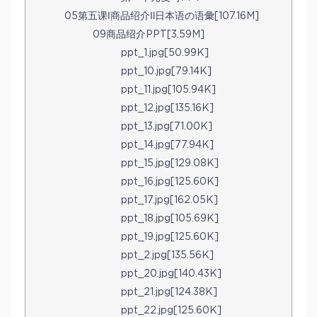
05第五课Ⅰ商品绍介Ⅱ日本语の语彙[107.16M]
09商品绍介PPT[3.59M]
ppt_1.jpg[50.99K]
ppt_10.jpg[79.14K]
ppt_11.jpg[105.94K]
ppt_12.jpg[135.16K]
ppt_13.jpg[71.00K]
ppt_14.jpg[77.94K]
ppt_15.jpg[129.08K]
ppt_16.jpg[125.60K]
ppt_17.jpg[162.05K]
ppt_18.jpg[105.69K]
ppt_19.jpg[125.60K]
ppt_2.jpg[135.56K]
ppt_20.jpg[140.43K]
ppt_21.jpg[124.38K]
ppt_22.jpg[125.60K]