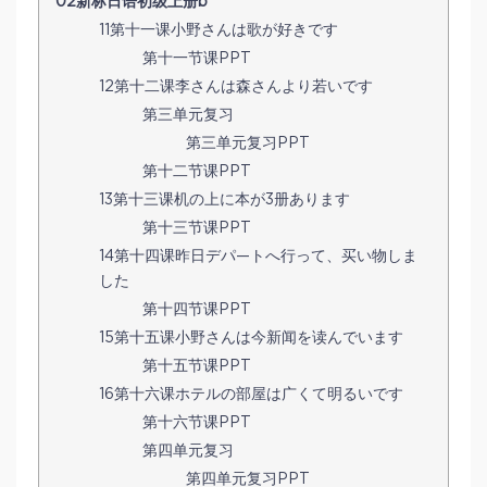
02新标日语初级上册b
11第十一课小野さんは歌が好きです
第十一节课PPT
12第十二课李さんは森さんより若いです
第三单元复习
第三单元复习PPT
第十二节课PPT
13第十三课机の上に本が3册あります
第十三节课PPT
14第十四课昨日デパ—トへ行って、买い物しま
した
第十四节课PPT
15第十五课小野さんは今新闻を读んでいます
第十五节课PPT
16第十六课ホテルの部屋は广くて明るいです
第十六节课PPT
第四单元复习
第四单元复习PPT