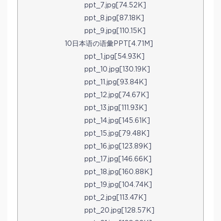
ppt_7.jpg[74.52K]
ppt_8.jpg[87.18K]
ppt_9.jpg[110.15K]
10日本语の语彙PPT[4.71M]
ppt_1.jpg[54.93K]
ppt_10.jpg[130.19K]
ppt_11.jpg[93.84K]
ppt_12.jpg[74.67K]
ppt_13.jpg[111.93K]
ppt_14.jpg[145.61K]
ppt_15.jpg[79.48K]
ppt_16.jpg[123.89K]
ppt_17.jpg[146.66K]
ppt_18.jpg[160.88K]
ppt_19.jpg[104.74K]
ppt_2.jpg[113.47K]
ppt_20.jpg[128.57K]