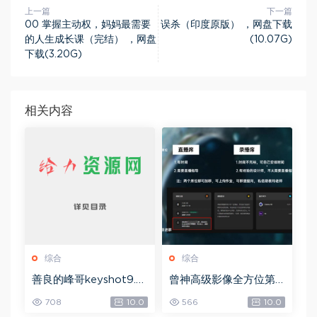
上一篇
下一篇
00 掌握主动权，妈妈最需要
误杀（印度原版） ，网盘下载
的人生成长课（完结） ，网盘
(10.07G)
下载(3.20G)
相关内容
综合
综合
善良的峰哥keyshot9.0
曾神高级影像全方位第
自学宝典，网盘下载(2.3
四期，网盘下载(49.08
708
10.0
566
10.0
6G)
G)