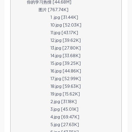
你的学习热情 [44.68M]
图片 [767.74K]
1 .jpg [31.44K]
10.jpg [52.03K]
11.jpg [43.17K]
12.jpg [39.62K]
13.jpg [27.80K]
14.jpg [33.68K]
15.jpg [39.25K]
16.jpg [44.86K]
17.jpg [52.99K]
18.jpg [59.63K]
19.jpg [15.62K]
2.jpg [31.18K]
3.jpg [45.01K]
4.jpg [69.47K]
5.jpg [27.63K]