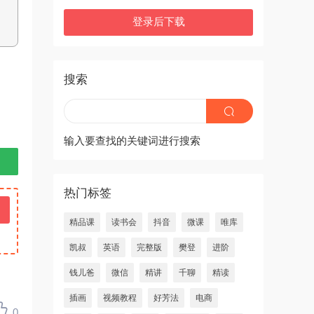
登录后下载
搜索
输入要查找的关键词进行搜索
热门标签
精品课
读书会
抖音
微课
唯库
凯叔
英语
完整版
樊登
进阶
钱儿爸
微信
精讲
千聊
精读
插画
视频教程
好芳法
电商
0