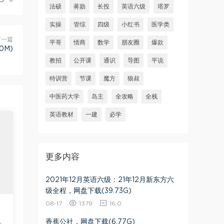
法硕
蒋勋
长投
英语六级
塔罗
实操
管综
四级
小红书
医学类
下一篇
平哥
情商
数学
朋友圈
爆款
0M)
教招
公开课
通识
导图
平说
特训营
节课
魔方
狼叔
中医药大学
岛主
全攻略
全栈
英语教材
一建
必学
更多内容
2021年12月英语六级：21年12月新东方六
级全程，网盘下载(39.73G)
08-17
1379
16.0
9
香蕉公社，网盘下载(6.77G)