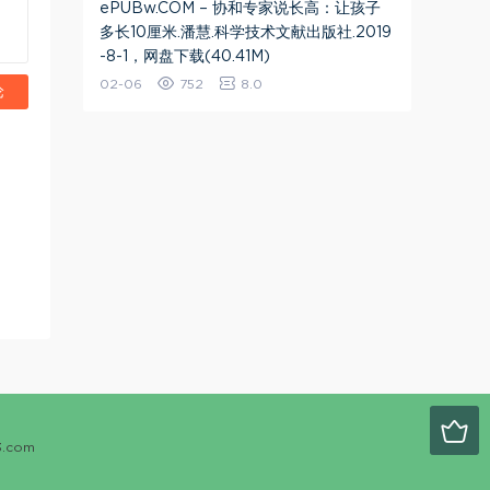
ePUBw.COM – 协和专家说长高：让孩子
多长10厘米.潘慧.科学技术文献出版社.2019
-8-1，网盘下载(40.41M)
02-06
752
8.0
论
.com