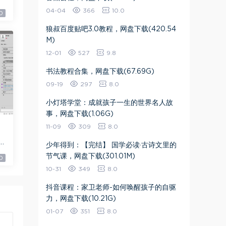
04-04
366
10.0
0
​狼叔百度贴吧3.0教程​，网盘下载(420.54
M)
12-01
527
9.8
书法教程合集，网盘下载(67.69G)
09-19
297
8.0
小灯塔学堂：成就孩子一生的世界名人故
事，网盘下载(1.06G)
11-09
309
8.0
9
少年得到：【完结】 国学必读·古诗文里的
节气课，网盘下载(301.01M)
0
10-31
349
8.0
抖音课程：家卫老师-如何唤醒孩子的自驱
力，网盘下载(10.21G)
01-07
351
8.0