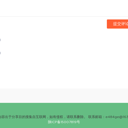
提交评
)
)
内容出于分享目的搜集自互联网，如有侵权，请联系删除。 联系邮箱：
e484ge@163
陕ICP备15007819号