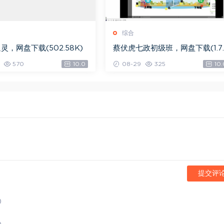
综合
灵，网盘下载(502.58K)
蔡伏虎七政初级班，网盘下载(1.7
G)
570
10.0
08-29
325
10.
提交评
)