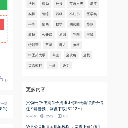
法硕
蒋勋
长投
英语六级
塔罗
实操
管综
四级
小红书
医学类
平哥
情商
数学
朋友圈
爆款
教招
公开课
通识
导图
平说
特训营
节课
魔方
狼叔
中医药大学
岛主
全攻略
全栈
英语教材
一建
必学
0
更多内容
贠劲松 叛逆期亲子沟通让你轻松赢得孩子信
下一篇
8G)
任 9讲音频​，网盘下载(62.12M)
10-06
2512
8.8
WPS2016演示视频教程 ，网盘下载(794.