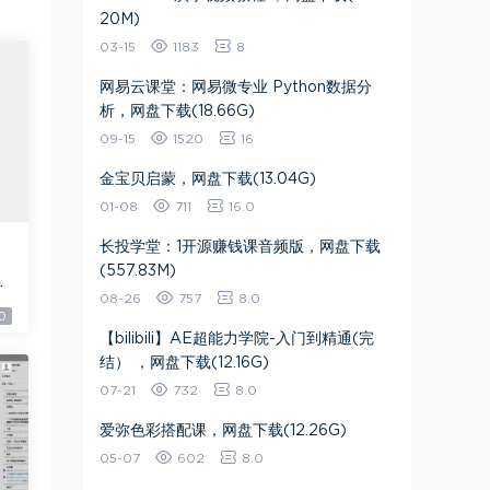
20M)
03-15
1183
8
网易云课堂：网易微专业 Python数据分
析，网盘下载(18.66G)
09-15
1520
16
金宝贝启蒙，网盘下载(13.04G)
01-08
711
16.0
长投学堂：1开源赚钱课音频版，网盘下载
(557.83M)
9
08-26
757
8.0
0
【bilibili】AE超能力学院-入门到精通(完
结） ，网盘下载(12.16G)
07-21
732
8.0
爱弥色彩搭配课，网盘下载(12.26G)
05-07
602
8.0