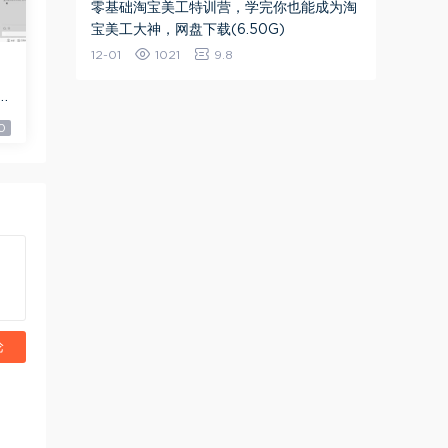
零基础淘宝美工特训营，学完你也能成为淘
宝美工大神，网盘下载(6.50G)
12-01
1021
9.8
9
0
论