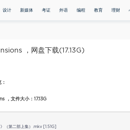
设计
新媒体
考证
外语
编程
教育
理财
nsions ，网盘下载(17.13G)
览：
ns ，文件大小：17.13G
s》（第二部上集）.mkv [1.51G]