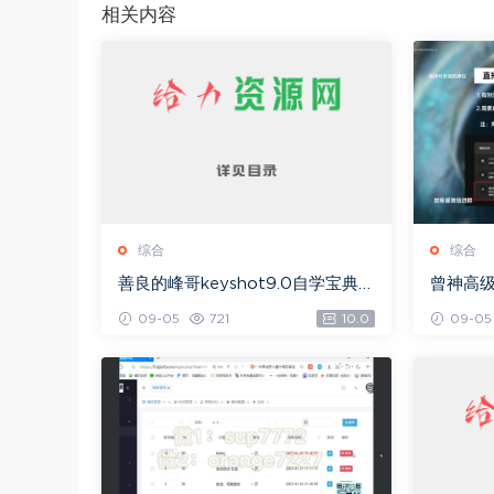
相关内容
综合
综合
善良的峰哥keyshot9.0自学宝典，
曾神高
网盘下载(2.36G)
下载(49
09-05
721
10.0
09-05