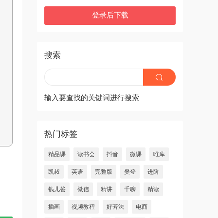
登录后下载
搜索
输入要查找的关键词进行搜索
热门标签
精品课
读书会
抖音
微课
唯库
凯叔
英语
完整版
樊登
进阶
钱儿爸
微信
精讲
千聊
精读
插画
视频教程
好芳法
电商