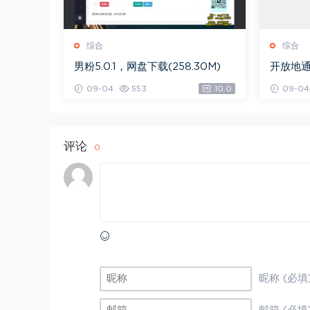
综合
综合
男粉5.0.1，网盘下载(258.30M)
开放地通
09-04
553
10.0
09-04
评论
0
昵称 (必填