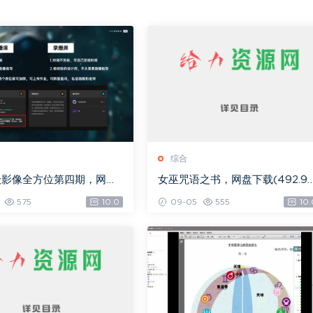
综合
级影像全方位第四期，网盘
女巫咒语之书，网盘下载(492.9
.08G)
K)
575
10.0
09-05
555
10.