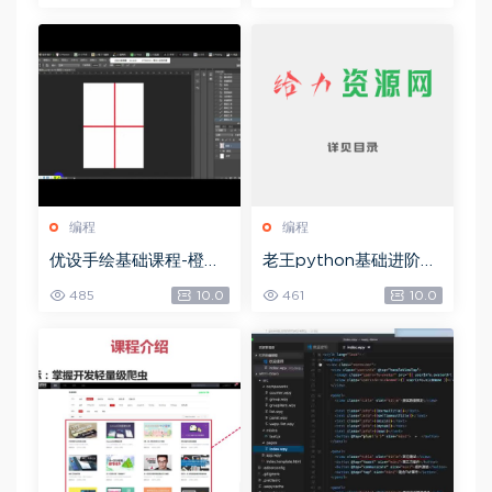
8.74M)
编程
编程
优设手绘基础课程-橙子
老王python基础进阶项
老师AI插画，网盘下载
目，网盘下载(3.99G)
485
10.0
461
10.0
(9.78G)