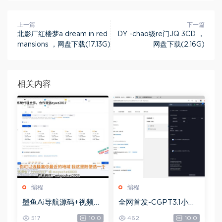
上一篇
下一篇
北影厂红楼梦a dream in red
DY -chao级re门JQ 3CD ，
mansions ，网盘下载(17.13G)
网盘下载(2.16G)
相关内容
编程
编程
墨鱼Ai导航源码+视频教
全网首发-CGPT3.1小程
程，网盘下载(85.40M)
序部署搭建，网盘下载(1
517
10.0
462
10.0