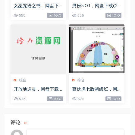
女巫咒语之书，网盘下
男粉5.0.1，网盘下载(25
载(492.99K)
8.30M)
558
10.0
556
10.0
综合
综合
开放地通灵，网盘下载
蔡伏虎七政初级班，网
(502.58K)
盘下载(1.79G)
573
10.0
325
10.0
评论
0