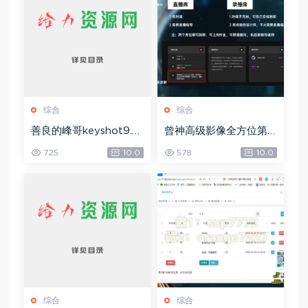
综合
综合
善良的峰哥keyshot9.0
曾神高级影像全方位第
自学宝典，网盘下载(2.3
四期，网盘下载(49.08
725
10.0
578
10.0
6G)
G)
综合
综合