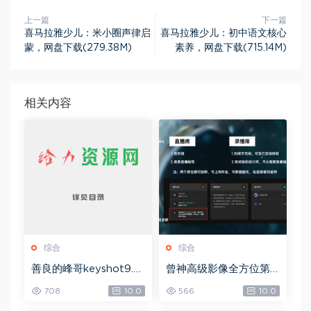
上一篇
下一篇
喜马拉雅少儿：米小圈声律启
喜马拉雅少儿：初中语文核心
蒙，网盘下载(279.38M)
素养，网盘下载(715.14M)
相关内容
综合
综合
善良的峰哥keyshot9.0
曾神高级影像全方位第
自学宝典，网盘下载(2.3
四期，网盘下载(49.08
708
10.0
566
10.0
6G)
G)