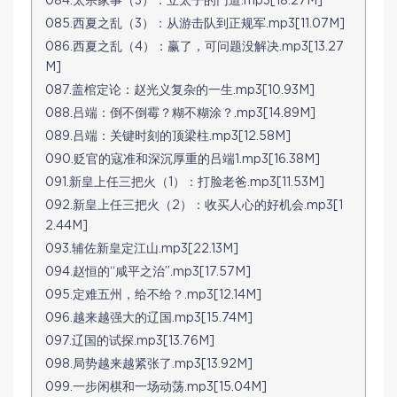
084.太宗家事（3）：立太子的门道.mp3[18.27M]
085.西夏之乱（3）：从游击队到正规军.mp3[11.07M]
086.西夏之乱（4）：赢了，可问题没解决.mp3[13.27
M]
087.盖棺定论：赵光义复杂的一生.mp3[10.93M]
088.吕端：倒不倒霉？糊不糊涂？.mp3[14.89M]
089.吕端：关键时刻的顶梁柱.mp3[12.58M]
090.贬官的寇准和深沉厚重的吕端1.mp3[16.38M]
091.新皇上任三把火（1）：打脸老爸.mp3[11.53M]
092.新皇上任三把火（2）：收买人心的好机会.mp3[1
2.44M]
093.辅佐新皇定江山.mp3[22.13M]
094.赵恒的“咸平之治”.mp3[17.57M]
095.定难五州，给不给？.mp3[12.14M]
096.越来越强大的辽国.mp3[15.74M]
097.辽国的试探.mp3[13.76M]
098.局势越来越紧张了.mp3[13.92M]
099.一步闲棋和一场动荡.mp3[15.04M]