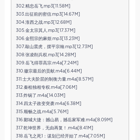
302.精忠岳飞.mp3[11.58M]
303.出征前的密信.mp3[14.67M]
304.淮西之战.mp3[12.68M]
305.金太宗其人.mp3[17.37M]
306.金熙宗的麻烦.mp3[13.23M]
307.敲山震虎，摆平宗翰.mp3[12.73M]
308.张凌削兵权.mp3[14.28M]
309.岳飞得罪高宗.m4a[7.24M]
310.徽宗最后的贡献.m4a[6.44M]
311.士大夫阶层的制衡力量.m4a[8.57M]
312.秦桧独相专权.m4a[7.06M]
313.炸锅了.m4a[14.03M]
314.四太子政变突袭.m4a[6.38M]
315.顺畅之战.m4a[5.76M]
316.郾城大捷：撼山易，撼岳家军难.m4a[8.09M]
317.乾坤世界，无由再复！.m4a[8.41M]
318.岳飞之死1：谋划已经开始了.m4a[7.05M]