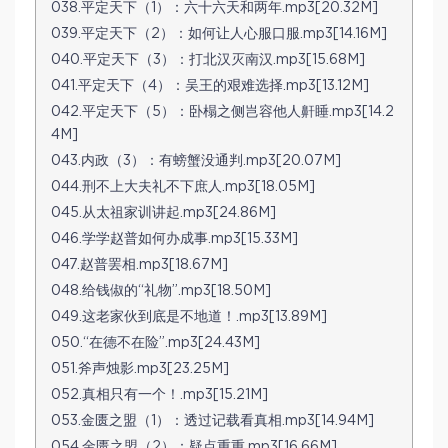
038.平定天下（1）：六十六天和两年.mp3[20.32M]
039.平定天下（2）：如何让人心服口服.mp3[14.16M]
040.平定天下（3）：打北汉灭南汉.mp3[15.68M]
041.平定天下（4）：吴王的艰难选择.mp3[13.12M]
042.平定天下（5）：卧榻之侧岂容他人鼾睡.mp3[14.2
4M]
043.内政（3）：有螃蟹没通判.mp3[20.07M]
044.刑不上大夫礼不下庶人.mp3[18.05M]
045.从太祖家训讲起.mp3[24.86M]
046.学学赵普如何办成事.mp3[15.33M]
047.赵普罢相.mp3[18.67M]
048.给钱俶的“礼物”.mp3[18.50M]
049.这老家伙到底是不地道！.mp3[13.89M]
050.“在德不在险”.mp3[24.43M]
051.斧声烛影.mp3[23.25M]
052.真相只有一个！.mp3[15.21M]
053.金匮之盟（1）：透过记载看真相.mp3[14.94M]
054.金匮之盟（2）：疑点重重.mp3[16.66M]