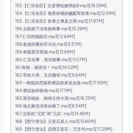
153.【仁宗名臣】文彦博也被弹劾8.mp3[19.29M]
154.【仁宗名臣】饱受歧视的贼配军狄青.mp3[12.91M]
155.【仁宗名臣】狄青之勇及之死.mp3[17.87M]
156.太阳底下没有新鲜事.mp3[15.29M]
157.仁宗的拖延症.mp3[12.64M]
158.老成持重的司马光.mp3[9.37M]
159.奇葩英宗登场.mp3[13.69M]
160.仁宗后事，英宗闹事.mp3[11.07M]
161.有病，就得治！.mp3[14.02M]
162.宰执大局，太后撤帘.mp3[9.64M]
163.一根筋的范镇和濮议的来龙去脉.mp3[17.93M]
164.濮议如何收场.mp3[17.11M]
165.英宗病故，韩琦主持大局.mp3[16.35M]
166.地主家也没有余粮了.mp3[8.54M]
167.北宋的“冗官”和“冗兵”.mp3[13.46M]
168.【熙宁变法】王安石其人.mp3[13.80M]
169.【熙宁变法】启用王安石：万言书.mp3[17.29M]