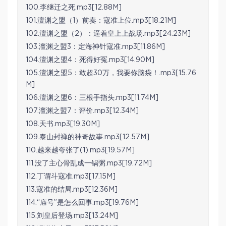
100.李继迁之死.mp3[12.88M]
101.澶渊之盟（1）前奏：寇准上位.mp3[18.21M]
102.澶渊之盟（2）：逼着皇上上战场.mp3[24.23M]
103.澶渊之盟3：定海神针寇准.mp3[11.86M]
104.澶渊之盟4：死得好冤.mp3[14.90M]
105.澶渊之盟5：敢超30万，我要你脑袋！.mp3[15.76
M]
106.澶渊之盟6：三根手指头.mp3[11.74M]
107.澶渊之盟7：评价.mp3[12.34M]
108.天书.mp3[19.30M]
109.泰山封禅的神奇故事.mp3[12.57M]
110.越来越夸张了(1).mp3[19.57M]
111.没了主心骨乱成一锅粥.mp3[19.72M]
112.丁谓斗寇准.mp3[17.15M]
113.寇准的结局.mp3[12.36M]
114.“庙号”是怎么回事.mp3[19.76M]
115.刘皇后登场.mp3[13.24M]