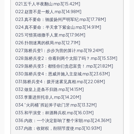
021.五千人半夜翻山.mp3[15.42M]
022.赵普不是一般人.mp3[14.98M]
023.真不要命：驰援扬州严明军纪.mp3[17.78M]
024.真不要命：半天拿下紫金山.mp3[14.91M]
025.可惜英雄撒手人寰.mp3[17.96M]
026.扑朔迷离的棋局.mp3[12.71M]
027.陈桥兵变1：步步为营的算计.mp3[19.24M]
028.陈桥兵变2：你看到两个太阳了吗？.mp3[15.53M]
029.陈桥兵变3：都怪你们贪恋富贵！.mp3[21.82M]
030.陈桥兵变4：恩威并施入主皇城.mp3[23.63M]
031.陈桥兵变4：拨开迷雾见真相.mp3[22.08M]
032.做皇上是条不归路.mp3[14.15M]
033.李重进所托非人.mp3[14.20M]
034.“火药桶”挥起斧子砍门牙.mp3[13.32M]
035.和平演变：杯酒释兵权.mp3[16.03M]
036.内政：一个决定影响了整个宋朝.mp3[24.36M]
037.内政：收财权，削弱节度使.mp3[10.93M]