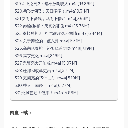
319.岳飞之死2：秦桧放狗咬人.m4a[13.86M]
320.岳飞之死3：天日昭昭！.m4a[9.31M]
321.文将不爱钱，武将不惜命.m4a[7.69M]
322.秦桧独相1：天真的张俊.m4a[5.76M]
323.秦桧独相2：打击政敌毫不留情.m4a[6.44M]
324.关于秦桧的一点八卦.m4a[5.31M]
325.高宗见秦桧，还要匕首防身.m4a[7.19M]
326.高宗更化.m4a[8.16M]
327.完颜亮大开杀戒.m4a[15.97M]
328.迁都和改革吏治.m4a[5.41M]
329.完颜亮的“3个志向”.m4a[5.19M]
330.整队，南侵！.m4a[6.27M]
331.北风甚劲！笔来！.m4a[5.86M]
网盘下载：