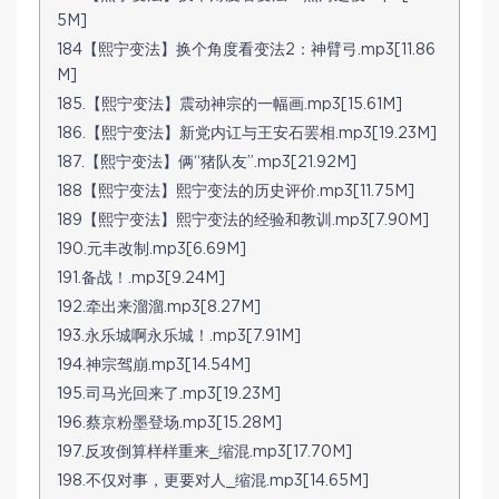
5M]
184【熙宁变法】换个角度看变法2：神臂弓.mp3[11.86
M]
185.【熙宁变法】震动神宗的一幅画.mp3[15.61M]
186.【熙宁变法】新党内讧与王安石罢相.mp3[19.23M]
187.【熙宁变法】俩“猪队友”.mp3[21.92M]
188【熙宁变法】熙宁变法的历史评价.mp3[11.75M]
189【熙宁变法】熙宁变法的经验和教训.mp3[7.90M]
190.元丰改制.mp3[6.69M]
191.备战！.mp3[9.24M]
192.牵出来溜溜.mp3[8.27M]
193.永乐城啊永乐城！.mp3[7.91M]
194.神宗驾崩.mp3[14.54M]
195.司马光回来了.mp3[19.23M]
196.蔡京粉墨登场.mp3[15.28M]
197.反攻倒算样样重来_缩混.mp3[17.70M]
198.不仅对事，更要对人_缩混.mp3[14.65M]