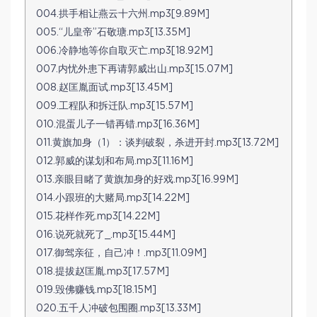
004.拱手相让燕云十六州.mp3[9.89M]
005.“儿皇帝”石敬瑭.mp3[13.35M]
006.冷静地等你自取灭亡.mp3[18.92M]
007.内忧外患下再请郭威出山.mp3[15.07M]
008.赵匡胤面试.mp3[13.45M]
009.工程队和拆迁队.mp3[15.57M]
010.混蛋儿子一错再错.mp3[16.36M]
011.黄旗加身（1）：谈判破裂，杀进开封.mp3[13.72M]
012.郭威的谋划和布局.mp3[11.16M]
013.亲眼目睹了黄旗加身的好戏.mp3[16.99M]
014.小跟班的大赌局.mp3[14.22M]
015.花样作死.mp3[14.22M]
016.说死就死了_.mp3[15.44M]
017.御驾亲征，自己冲！.mp3[11.09M]
018.提拔赵匡胤.mp3[17.57M]
019.毁佛赚钱.mp3[18.15M]
020.五千人冲破包围圈.mp3[13.33M]