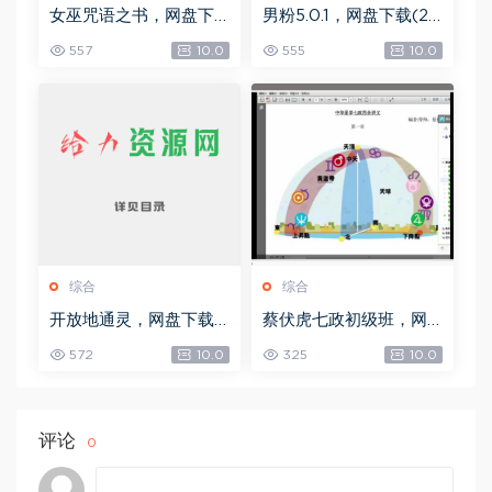
女巫咒语之书，网盘下
男粉5.0.1，网盘下载(25
载(492.99K)
8.30M)
557
10.0
555
10.0
综合
综合
开放地通灵，网盘下载
蔡伏虎七政初级班，网
(502.58K)
盘下载(1.79G)
572
10.0
325
10.0
评论
0