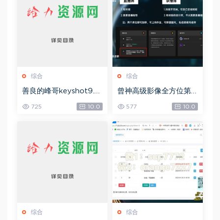
综合
综合
善良的峰哥keyshot9.0
曾神高级影像全方位第
自学宝典，网盘下载(2.3
四期，网盘下载(49.08
725
10.0
577
10.0
6G)
G)
综合
综合