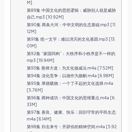
M]
第89集 中国文化的思想逻辑：威胁别人就是威胁
自己.mp3 [10.92M]
第90集 两条大河：中华文明的生态基础.mp3 [11.
12M]
第91集 统一文字：难以消灭的文化基因.mp3 [13.
01M]
第92集 “家国同构”：大秩序和小秩序是不一样的.
mp3 [19.94M]
第93集 善择大道：为文化做减法.m4a [7.52M]
第94集 淡化竞争：以德作为旗帜.m4a [6.98M]
第95集 厚德载物：一个了不起的文化选择.m4a
[5.76M]
第96集 两种成功：中国文化的思维重点.m4a [6.
33M]
第97集 善良、健康、快乐：回归守常的平民生态.
m4a [6.14M]
第98集 归去来兮：开辟你的精神空间.m4a [5.92