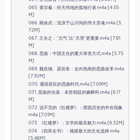
065. 黄宗羲：经天纬地的孤独行者.m4a [4.55
M]
066. 顾炎武：流浪于山川间的伟大灵魂.m4a [5.
72M]
067. 王夫之：“元气”比“天理”更重要.m4a [7.81
M]
068. 昆曲：中国文化的重大审美方式.m4a [5.75
M]
069. 魏良辅、梁辰鱼：走向热闹的昆曲改革.m4a
[7.30M]
070. 通国若狂的昆曲时代.m4a [7.09M]
071. 昆曲的沦落：末世朝廷的麻醉药.m4a [6.17
M]
072. 说不完的《红楼梦》：摆脱历史的外在现象.
m4a [7.01M]
073. 《红楼梦》：文学的最高魅力.m4a [6.32M]
074. 《四库全书》：规模最大的文化选择.m4a
[5.48M]