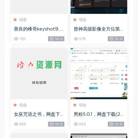
综合
综合
善良的峰哥keyshot9.0
曾神高级影像全方位第
自学宝典，网盘下载(2.3
四期，网盘下载(49.08
721
10.0
575
10.0
6G)
G)
综合
综合
女巫咒语之书，网盘下
男粉5.0.1，网盘下载(25
载(492.99K)
8.30M)
555
10.0
553
10.0