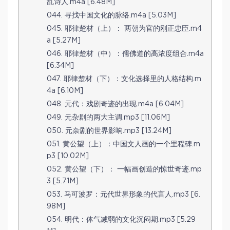
乱诗人.m4a [6.48M]
044. 寻找中国文化的脉络.m4a [5.03M]
045. 耶律楚材（上）： 两朝为官的刚正忠臣.m4
a [5.27M]
046. 耶律楚材（中）：儒佛道的高浓度组合.m4a
[6.34M]
047. 耶律楚材（下）：文化选择里的人格结构.m
4a [6.10M]
048. 元代：戏剧奇迹的出现.m4a [6.04M]
049. 元杂剧的两大主调.mp3 [11.06M]
050. 元杂剧的世界影响.mp3 [13.24M]
051. 黄公望（上）：中国文人画的一个里程碑.m
p3 [10.02M]
052. 黄公望（下）： 一幅画创造的惊世奇迹.mp
3 [5.71M]
053. 马可波罗：元代世界形象的代言人.mp3 [6.
98M]
054. 明代：体气减弱的文化沉闷期.mp3 [5.29