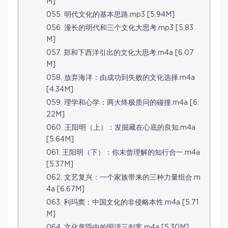
M]
055. 明代文化的基本思路.mp3 [5.94M]
056. 漫长的明代和三个文化大思考.mp3 [5.83
M]
057. 郑和下西洋引出的文化大思考.m4a [6.07
M]
058. 放弃海洋：由成功到失败的文化选择.m4a
[4.34M]
059. 理学和心学：两大终极质问的碰撞.m4a [6.
22M]
060. 王阳明（上）：发掘藏在心底的良知.m4a
[5.64M]
061. 王阳明（下）：你未曾理解的知行合一.m4a
[5.37M]
062. 文艺复兴：一个家族带来的三种力量组合.m
4a [6.67M]
063. 利玛窦：中国文化的非侵略本性.m4a [5.71
M]
064. 文化黄昏中的明清三剑客.m4a [5.30M]