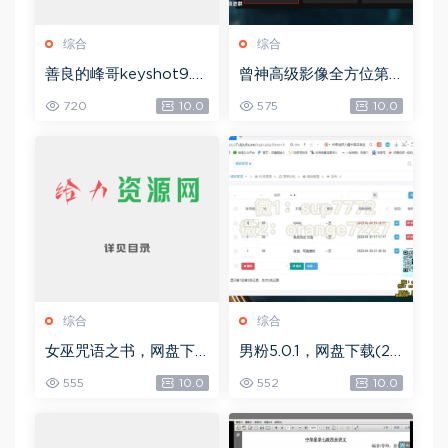
综合
综合
善良的峰哥keyshot9.0
曾神高级影像全方位第
自学宝典，网盘下载(2.3
四期，网盘下载(49.08
720
10.0
575
10.0
6G)
G)
综合
综合
女巫咒语之书，网盘下
男粉5.0.1，网盘下载(25
载(492.99K)
8.30M)
555
10.0
552
10.0