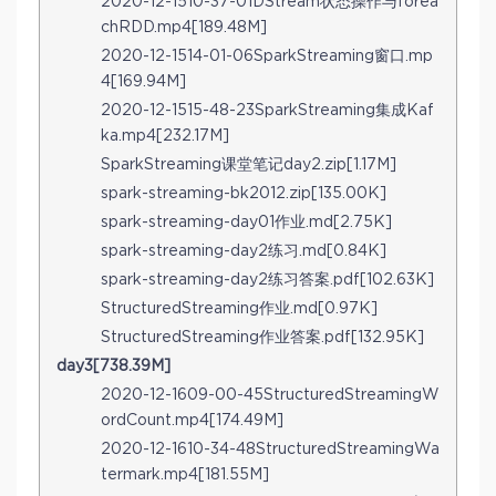
2020-12-1510-37-01DStream状态操作与forea
chRDD.mp4[189.48M]
2020-12-1514-01-06SparkStreaming窗口.mp
4[169.94M]
2020-12-1515-48-23SparkStreaming集成Kaf
ka.mp4[232.17M]
SparkStreaming课堂笔记day2.zip[1.17M]
spark-streaming-bk2012.zip[135.00K]
spark-streaming-day01作业.md[2.75K]
spark-streaming-day2练习.md[0.84K]
spark-streaming-day2练习答案.pdf[102.63K]
StructuredStreaming作业.md[0.97K]
StructuredStreaming作业答案.pdf[132.95K]
day3[738.39M]
2020-12-1609-00-45StructuredStreamingW
ordCount.mp4[174.49M]
2020-12-1610-34-48StructuredStreamingWa
termark.mp4[181.55M]