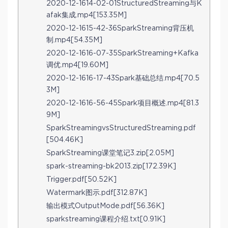
2020-12-1614-02-01StructuredStreaming与K
afak集成.mp4[153.35M]
2020-12-1615-42-36SparkStreaming背压机
制.mp4[54.35M]
2020-12-1616-07-35SparkStreaming+Kafka
调优.mp4[19.60M]
2020-12-1616-17-43Spark基础总结.mp4[70.5
3M]
2020-12-1616-56-45Spark项目概述.mp4[81.3
9M]
SparkStreamingvsStructuredStreaming.pdf
[504.46K]
SparkStreaming课堂笔记3.zip[2.05M]
spark-streaming-bk2013.zip[172.39K]
Trigger.pdf[50.52K]
Watermark图示.pdf[312.87K]
输出模式OutputMode.pdf[56.36K]
sparkstreaming课程介绍.txt[0.91K]