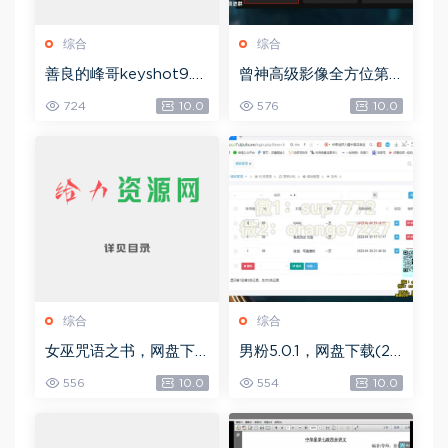
综合
综合
善良的峰哥keyshot9.0
曾神高级影像全方位第
自学宝典，网盘下载(2.3
四期，网盘下载(49.08
724
10.0
576
10.0
6G)
G)
综合
综合
女巫咒语之书，网盘下
男粉5.0.1，网盘下载(25
载(492.99K)
8.30M)
556
10.0
554
10.0