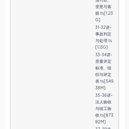
预付款、
变更与索
赔.ts[1.23
G]
31-32讲-
事故判定
与处理.ts
[1.13G]
33-34讲-
质量评定
标准、组
织与评定
表.ts[549.
38M]
35-36讲-
法人验收
与竣工验
收.ts[873.
82M]