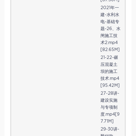
[87.56M]
2021年一
建-水利水
电-基础专
题-26、水
闸施工技
术2.mp4
[82.65M]
21-22-碾
压混凝土
坝的施工
技术.mp4
[95.42M]
27-28讲-
建设实施
与专项制
度.mp4[9
7.71M]
29-30讲-