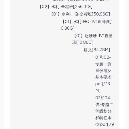
【02】水利-全程班[256.41G]
【01】水利-HQ-全程班[50.96G]
【01】水利-HQ-1V1直播班[1
0.86G]
【01】赵珊珊-1V1直播
班[10.86G]
讲义[84.78M]
01和02-
专题一测
量仪器及
基本要求.
pdf[1.18
M]
03和04
讲-专题二
等级划分
和特征水
位.pdf[79