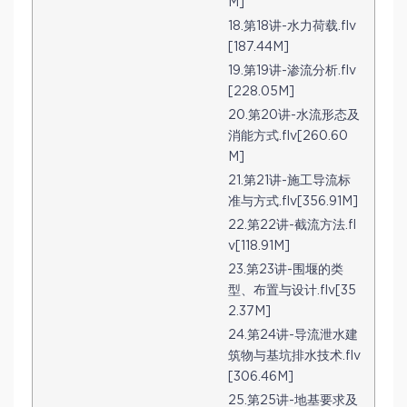
M]
18.第18讲-水力荷载.flv
[187.44M]
19.第19讲-渗流分析.flv
[228.05M]
20.第20讲-水流形态及
消能方式.flv[260.60
M]
21.第21讲-施工导流标
准与方式.flv[356.91M]
22.第22讲-截流方法.fl
v[118.91M]
23.第23讲-围堰的类
型、布置与设计.flv[35
2.37M]
24.第24讲-导流泄水建
筑物与基坑排水技术.flv
[306.46M]
25.第25讲-地基要求及