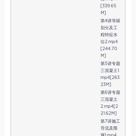
[339.65
M]
第4讲等级
划分及工
程特征水
位2.mp4
[244.70
M]
第5讲专题
三混凝土1.
mp4[263.
23M]
第6讲专题
三混凝土
2.mp4[2
21.62M]
第7讲施工
导流及围
堰1.mp4