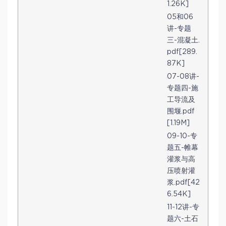
1.26K]
05和06
讲-专题
三-混凝土.
pdf[289.
87K]
07-08讲-
专题四-施
工导流及
围堰.pdf
[1.19M]
09-10-专
题五-帷幕
灌浆与高
压喷射灌
浆.pdf[42
6.54K]
11-12讲-专
题六-土石