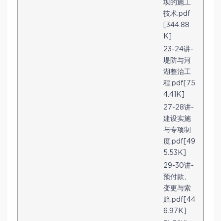
坝的施工
技术.pdf
[344.88
K]
23-24讲-
堤防与河
湖整治工
程.pdf[75
4.41K]
27-28讲-
建设实施
与专项制
度.pdf[49
5.53K]
29-30讲-
预付款、
变更与索
赔.pdf[44
6.97K]