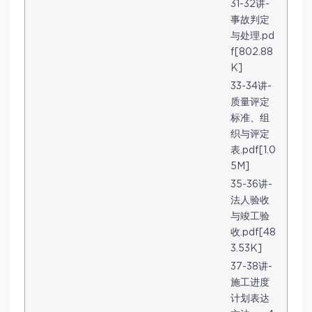
31-32讲-
事故判定
与处理.pd
f[802.88
K]
33-34讲-
质量评定
标准、组
织与评定
表.pdf[1.0
5M]
35-36讲-
法人验收
与竣工验
收.pdf[48
3.53K]
37-38讲-
施工进度
计划表达