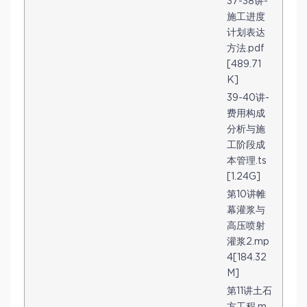
37-38讲-
施工进度
计划表达
方法.pdf
[489.71
K]
39-40讲-
费用构成
分析与施
工阶段成
本管理.ts
[1.24G]
第10讲帷
幕灌浆与
高压喷射
灌浆2.mp
4[184.32
M]
第11讲土石