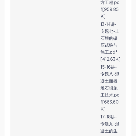
方工程.pd
f[959.85
K]
13-14讲-
专题七-土
石坝的碾
压试验与
施工.pdf
[412.63K]
15-16讲-
专题八-混
凝土面板
堆石坝施
工技术.pd
f[663.60
K]
17-18讲-
专题九-混
凝土的生