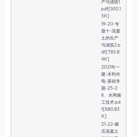
产与浇筑1.
pdf[930.1
5K]
19-20-专
题十-混凝
土的生产
与浇筑2.p
df[785.8
4K]
2021年一
建-水利水
电-基础专
题-25-2
6、水闸施
工技术.pd
f[680.83
K]
21-22-碾
压混凝土