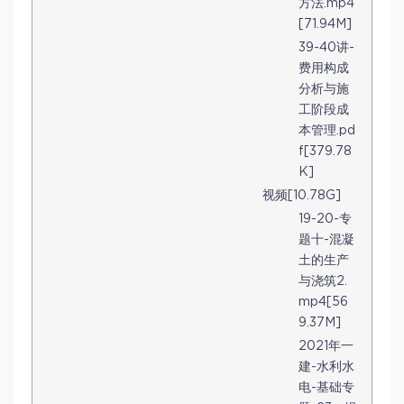
方法.mp4
[71.94M]
39-40讲-
费用构成
分析与施
工阶段成
本管理.pd
f[379.78
K]
视频[10.78G]
19-20-专
题十-混凝
土的生产
与浇筑2.
mp4[56
9.37M]
2021年一
建-水利水
电-基础专