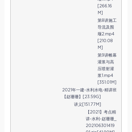
[266.16
M]
第8讲施工
导流及围
堰2.mp4
[210.08
M]
第9讲帷幕
灌浆与高
压喷射灌
浆1.mp4
[351.01M]
2021年一建-水利水电-精讲班
【赵珊珊】[23.59G]
讲义[151.77M]
【2021】考点精
讲-水利-赵珊珊_
202106301419