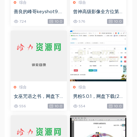
综合
综合
善良的峰哥keyshot9.0
曾神高级影像全方位第
自学宝典，网盘下载(2.3
四期，网盘下载(49.08
724
10.0
576
10.0
6G)
G)
综合
综合
女巫咒语之书，网盘下
男粉5.0.1，网盘下载(25
载(492.99K)
8.30M)
556
10.0
554
10.0