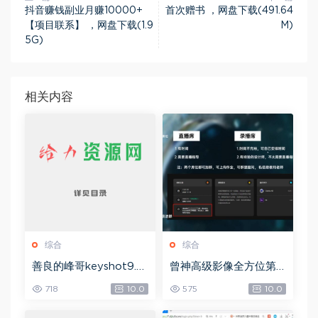
抖音赚钱副业月赚10000+
首次赠书 ，网盘下载(491.64
【项目联系】 ，网盘下载(1.9
M)
5G)
相关内容
综合
综合
善良的峰哥keyshot9.0
曾神高级影像全方位第
自学宝典，网盘下载(2.3
四期，网盘下载(49.08
718
10.0
575
10.0
6G)
G)