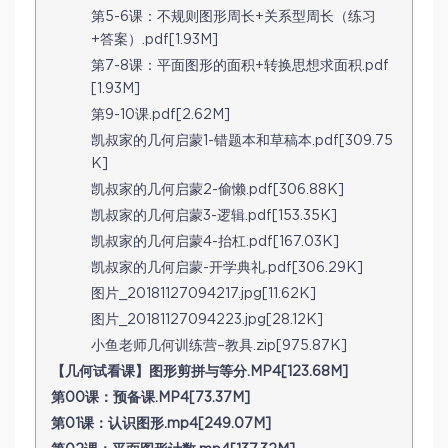
第5-6课：不规则图形周长+关系型周长（练习
+答案）.pdf[1.93M]
第7-8课：平面图形的面积+转换思想求面积.pdf
[1.93M]
第9-10课.pdf[2.62M]
凯叔家的几何启蒙1-错题本和草稿本.pdf[309.75
K]
凯叔家的几何启蒙2-偷懒.pdf[306.88K]
凯叔家的几何启蒙3-逻辑.pdf[153.35K]
凯叔家的几何启蒙4-抬杠.pdf[167.03K]
凯叔家的几何启蒙-开学典礼.pdf[306.29K]
图片_20181127094217.jpg[11.62K]
图片_20181127094223.jpg[28.12K]
小鱼老师几何训练营–教具.zip[975.87K]
【几何试看课】图形剪拼与等分.MP4[123.68M]
第00课：预备课.MP4[73.37M]
第01课：认识图形.mp4[249.07M]