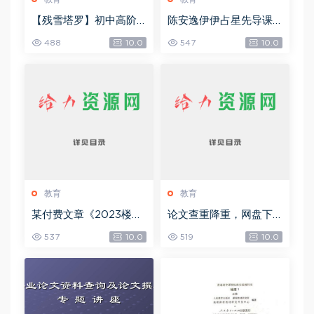
【残雪塔罗】初中高阶
陈安逸伊伊占星先导课
合集，网盘下载(1.06G)
+初中高级，网盘下载(4
488
10.0
547
10.0
6.45G)
教育
教育
某付费文章《2023楼市
论文查重降重，网盘下
预判：新一轮大牛市会
载(37.71M)
537
10.0
519
10.0
来吗？》!，网盘下载(15.
73M)