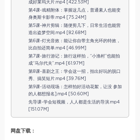
成好莱坞大片.mp4 [422.53M]
第4课-戏精附体：掌握这几点，普通素人也能变
身奥斯卡影帝.mp4 [75.24M]
第5课-神片剪辑：随便剪几下，日常生活也能营
造出盗梦空间.mp4 [82.68M]
第6课-灯光音效：能让你自带主角光环的特效，
比自拍还简单.mp4 [46.99M]
第7课-旅行游记：旅行这样拍，“小渔村”也能拍
成“马尔代夫”.mp4 [61.97M]
第8课-喜剧之王：学会这一招，拍出好玩的脱口
秀、搞笑短片.mp4 [39.76M]
第9课-活动现场：怎样拍好活动花絮，让没 参加
的人都想报名].mp4 [50.60M]
先导课-学会短视频，人人都是生活的导演.mp4
[151.07M]
网盘下载：