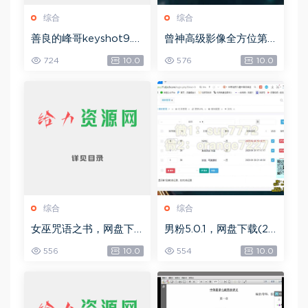
综合
综合
善良的峰哥keyshot9.0
曾神高级影像全方位第
自学宝典，网盘下载(2.3
四期，网盘下载(49.08
724
10.0
576
10.0
6G)
G)
综合
综合
女巫咒语之书，网盘下
男粉5.0.1，网盘下载(25
载(492.99K)
8.30M)
556
10.0
554
10.0