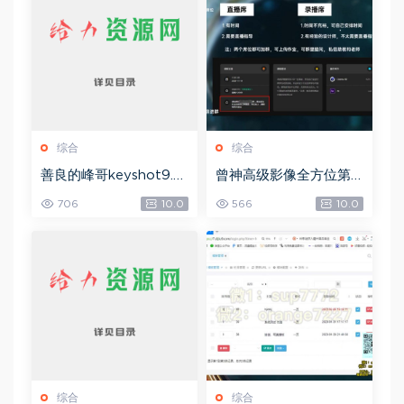
综合
综合
善良的峰哥keyshot9.0
曾神高级影像全方位第
自学宝典，网盘下载(2.3
四期，网盘下载(49.08
706
10.0
566
10.0
6G)
G)
综合
综合