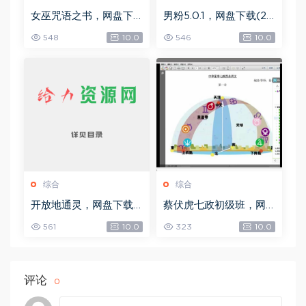
女巫咒语之书，网盘下
男粉5.0.1，网盘下载(25
载(492.99K)
8.30M)
548
10.0
546
10.0
综合
综合
开放地通灵，网盘下载
蔡伏虎七政初级班，网
(502.58K)
盘下载(1.79G)
561
10.0
323
10.0
评论
0