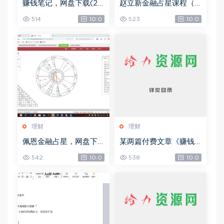
赚钱笔记，网盘下载(22.
赵立新金融占星课程（2
38M)
017年度），网盘下载(4
514
10.0
523
10.0
9.14G)
理财
理财
佩恩金融占星，网盘下
某两篇付费文章《赚钱
载(10.19G)
的境界》+《流量密码暗
542
10.0
538
10.0
黑版》，网盘下载(10.41
M)