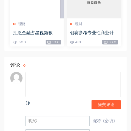
理财
理财
江恩金融占星视频教
创赛参考专业性商业计
程，网盘下载(9.96G)
划书-创业方向，网盘下
300
10.0
418
10.0
载(539.32M)
评论
0
提交评论
昵称 (必填)