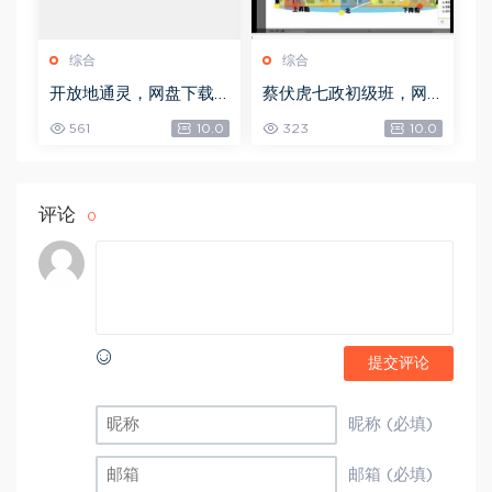
综合
综合
开放地通灵，网盘下载
蔡伏虎七政初级班，网
(502.58K)
盘下载(1.79G)
561
10.0
323
10.0
评论
0
提交评论
昵称 (必填)
邮箱 (必填)