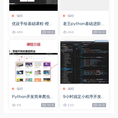
编程
编程
优设手绘基础课程-橙子
老王python基础进阶项
老师AI插画，网盘下载
目，网盘下载(3.99G)
489
10.0
466
10.0
(9.78G)
编程
编程
Python开发简单爬虫，
9小时搞定小程序开发，
网盘下载(375.94M)
网盘下载(3.81G)
515
10.0
520
10.0