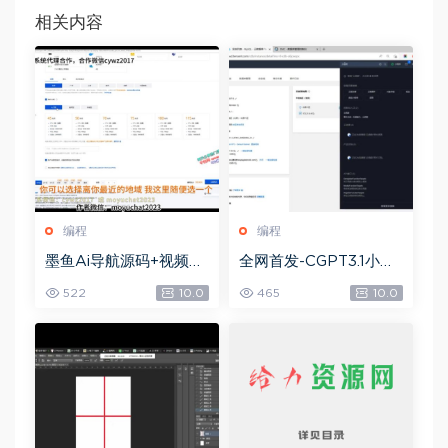
相关内容
编程
编程
墨鱼Ai导航源码+视频教
全网首发-CGPT3.1小程
程，网盘下载(85.40M)
序部署搭建，网盘下载(1
522
10.0
465
10.0
8.74M)