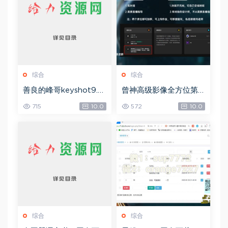
综合
综合
善良的峰哥keyshot9.0
曾神高级影像全方位第
自学宝典，网盘下载(2.3
四期，网盘下载(49.08
715
10.0
572
10.0
6G)
G)
综合
综合