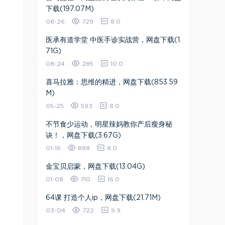
下载(197.07M)
08-26
729
8.0
医承有道学堂 中医手诊实战营，网盘下载(1.
71G)
08-24
285
10.0
喜马拉雅：思维的精进，网盘下载(853.59
M)
05-25
593
8.0
不节食少运动，明星辣妈教你产后瘦身秘
诀！，网盘下载(3.67G)
01-16
888
8.0
金宝贝启蒙，网盘下载(13.04G)
01-08
710
16.0
64课 打造个人ip，网盘下载(21.71M)
03-04
722
9.9