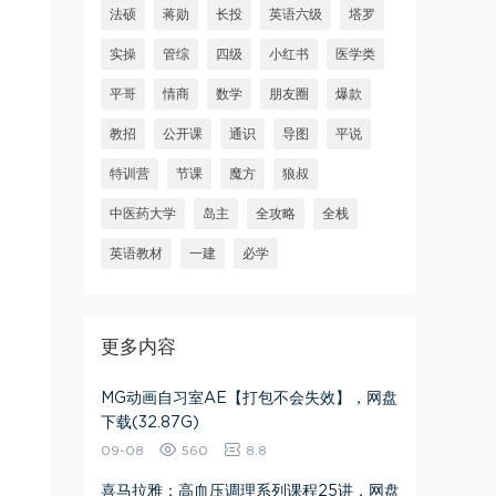
法硕
蒋勋
长投
英语六级
塔罗
实操
管综
四级
小红书
医学类
平哥
情商
数学
朋友圈
爆款
教招
公开课
通识
导图
平说
特训营
节课
魔方
狼叔
中医药大学
岛主
全攻略
全栈
英语教材
一建
必学
更多内容
​MG动画自习室AE【打包不会失效】​，网盘
下载(32.87G)
09-08
560
8.8
喜马拉雅：高血压调理系列课程25讲，网盘