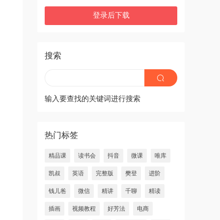
登录后下载
搜索
输入要查找的关键词进行搜索
热门标签
精品课
读书会
抖音
微课
唯库
凯叔
英语
完整版
樊登
进阶
钱儿爸
微信
精讲
千聊
精读
插画
视频教程
好芳法
电商