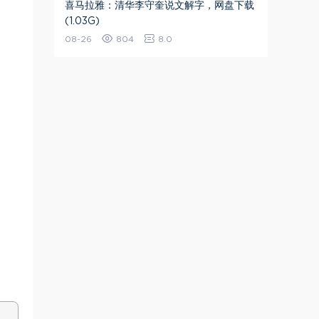
喜马拉雅：清华李守奎说文解字，网盘下载
(1.03G)
08-26
804
8.0