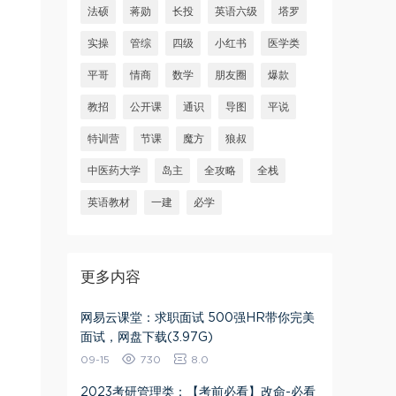
法硕
蒋勋
长投
英语六级
塔罗
实操
管综
四级
小红书
医学类
平哥
情商
数学
朋友圈
爆款
教招
公开课
通识
导图
平说
特训营
节课
魔方
狼叔
中医药大学
岛主
全攻略
全栈
英语教材
一建
必学
更多内容
网易云课堂：求职面试 500强HR带你完美
面试，网盘下载(3.97G)
09-15
730
8.0
2023考研管理类：【考前必看】改命-必看