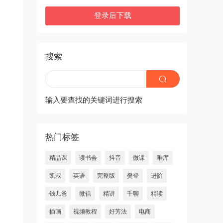
登录后下载
搜索
输入要查找的关键词进行搜索
热门标签
精品课
读书会
抖音
微课
唯库
凯叔
英语
完整版
樊登
进阶
钱儿爸
微信
精讲
千聊
精读
插画
视频教程
好芳法
电商