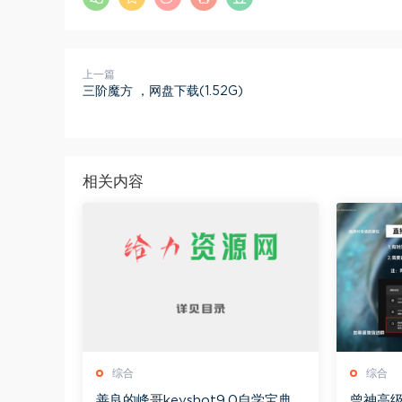
上一篇
三阶魔方 ，网盘下载(1.52G)
相关内容
综合
综合
善良的峰哥keyshot9.0自学宝典，
曾神高