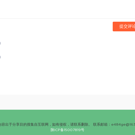
提交评
)
)
内容出于分享目的搜集自互联网，如有侵权，请联系删除。 联系邮箱：
e484ge@163
陕ICP备15007819号