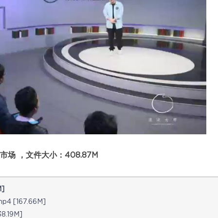
市场 ，文件大小：408.87M
]
[167.66M]
.19M]