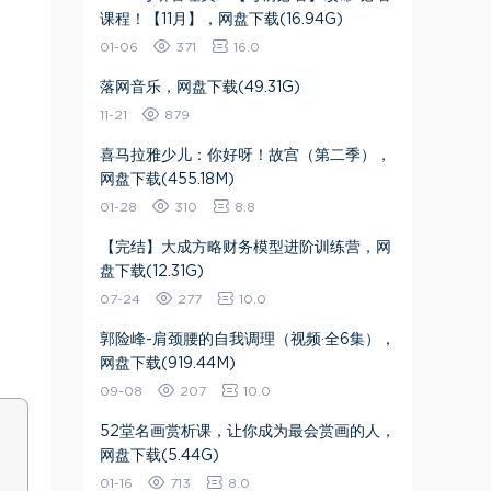
课程！【11月】，网盘下载(16.94G)
01-06
371
16.0
落网音乐，网盘下载(49.31G)
11-21
879
喜马拉雅少儿：你好呀！故宫（第二季），
网盘下载(455.18M)
01-28
310
8.8
【完结】大成方略财务模型进阶训练营，网
盘下载(12.31G)
07-24
277
10.0
郭险峰-肩颈腰的自我调理（视频·全6集），
网盘下载(919.44M)
09-08
207
10.0
52堂名画赏析课，让你成为最会赏画的人，
网盘下载(5.44G)
01-16
713
8.0