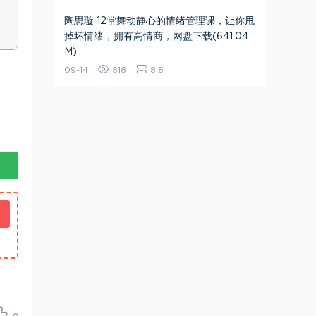
陶思璇 12堂舞动静心的情绪管理课，让你甩
掉坏情绪，拥有高情商​，网盘下载(641.04
M)
09-14
818
8.8