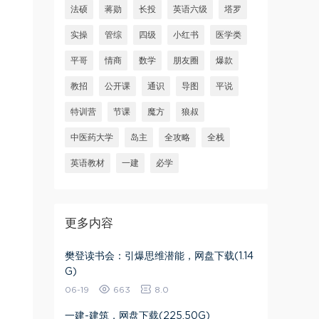
法硕
蒋勋
长投
英语六级
塔罗
实操
管综
四级
小红书
医学类
平哥
情商
数学
朋友圈
爆款
教招
公开课
通识
导图
平说
特训营
节课
魔方
狼叔
中医药大学
岛主
全攻略
全栈
英语教材
一建
必学
更多内容
樊登读书会：引爆思维潜能，网盘下载(1.14
G)
06-19
663
8.0
一建-建筑，网盘下载(225.50G)