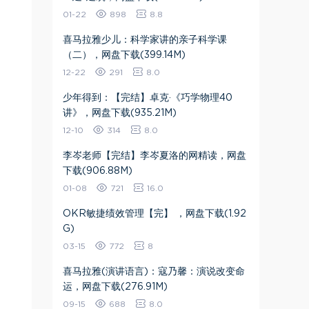
01-22
898
8.8
喜马拉雅少儿：科学家讲的亲子科学课
（二），网盘下载(399.14M)
12-22
291
8.0
少年得到：【完结】卓克·《巧学物理40
讲》，网盘下载(935.21M)
12-10
314
8.0
李岑老师【完结】李岑夏洛的网精读，网盘
下载(906.88M)
01-08
721
16.0
OKR敏捷绩效管理【完】 ，网盘下载(1.92
G)
03-15
772
8
喜马拉雅(演讲语言)：寇乃馨：演说改变命
运，网盘下载(276.91M)
09-15
688
8.0