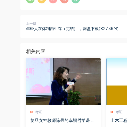
上一篇
年轻人在体制内生存（完结） ，网盘下载(827.36M)
相关内容
考证
考证
复旦女神教师陈果的幸福哲学课 换
土木工
个活法【完结】，网盘下载(2.18G)
(1.21G)