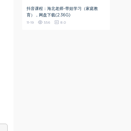
抖音课程：海北老师-带娃学习（家庭教
育），网盘下载(2.36G)
11-19
556
8.0