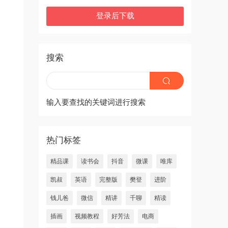
登录后下载
搜索
输入要查找的关键词进行搜索
热门标签
精品课
读书会
抖音
微课
唯库
凯叔
英语
完整版
樊登
进阶
钱儿爸
微信
精讲
千聊
精读
插画
视频教程
好芳法
电商