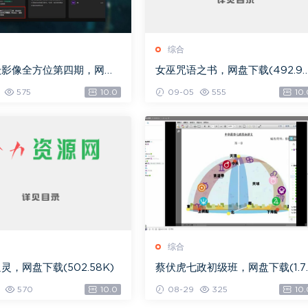
综合
级影像全方位第四期，网盘
女巫咒语之书，网盘下载(492.9
.08G)
K)
575
10.0
09-05
555
10.
综合
灵，网盘下载(502.58K)
蔡伏虎七政初级班，网盘下载(1.7
G)
570
10.0
08-29
325
10.