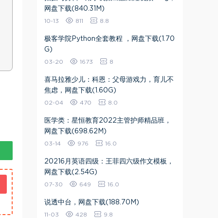
网盘下载(840.31M)
10-13
811
8.8
极客学院Python全套教程 ，网盘下载(1.70
G)
03-20
1673
8
喜马拉雅少儿：科恩：父母游戏力，育儿不
焦虑，网盘下载(1.60G)
02-04
470
8.0
医学类：星恒教育2022主管护师精品班，
网盘下载(698.62M)
03-14
976
16.0
20216月英语四级：王菲四六级作文模板，
网盘下载(2.54G)
07-30
649
16.0
说透中台，网盘下载(188.70M)
11-03
428
9.8