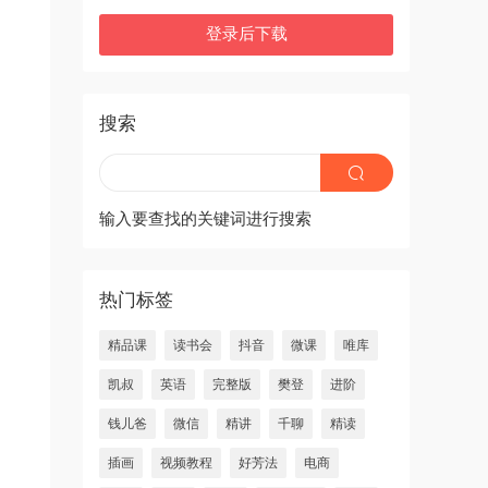
登录后下载
搜索
输入要查找的关键词进行搜索
热门标签
精品课
读书会
抖音
微课
唯库
凯叔
英语
完整版
樊登
进阶
钱儿爸
微信
精讲
千聊
精读
插画
视频教程
好芳法
电商