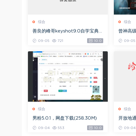
综合
综合
善良的峰哥keyshot9.0自学宝典，
曾神高
网盘下载(2.36G)
下载(49
09-05
721
10.0
09-05
综合
综合
男粉5.0.1，网盘下载(258.30M)
开放地通
09-04
553
10.0
09-04