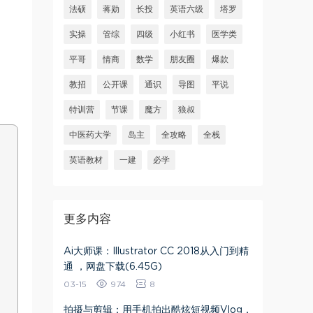
法硕
蒋勋
长投
英语六级
塔罗
实操
管综
四级
小红书
医学类
平哥
情商
数学
朋友圈
爆款
教招
公开课
通识
导图
平说
特训营
节课
魔方
狼叔
中医药大学
岛主
全攻略
全栈
英语教材
一建
必学
更多内容
Ai大师课：Illustrator CC 2018从入门到精
通 ，网盘下载(6.45G)
03-15
974
8
拍摄与剪辑：用手机拍出酷炫短视频Vlog​，