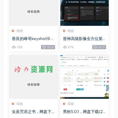
综合
综合
善良的峰哥keyshot9.0
曾神高级影像全方位第
自学宝典，网盘下载(2.3
四期，网盘下载(49.08
725
10.0
579
10.0
6G)
G)
综合
综合
女巫咒语之书，网盘下
男粉5.0.1，网盘下载(25
载(492.99K)
8.30M)