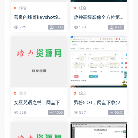
综合
综合
善良的峰哥keyshot9.0
曾神高级影像全方位第
自学宝典，网盘下载(2.3
四期，网盘下载(49.08
725
10.0
579
10.0
6G)
G)
综合
综合
女巫咒语之书，网盘下
男粉5.0.1，网盘下载(25
载(492.99K)
8.30M)
558
10.0
557
10.0