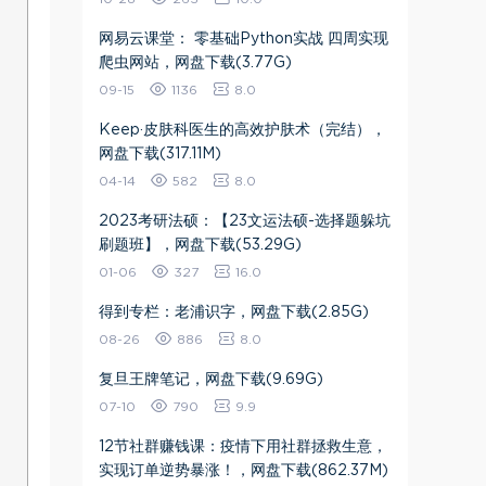
网易云课堂： 零基础Python实战 四周实现
爬虫网站，网盘下载(3.77G)
09-15
1136
8.0
Keep·皮肤科医生的高效护肤术（完结），
网盘下载(317.11M)
04-14
582
8.0
2023考研法硕：【23文运法硕-选择题躲坑
刷题班】，网盘下载(53.29G)
01-06
327
16.0
得到专栏：老浦识字，网盘下载(2.85G)
08-26
886
8.0
复旦王牌笔记，网盘下载(9.69G)
07-10
790
9.9
12节社群赚钱课：疫情下用社群拯救生意，
实现订单逆势暴涨！，网盘下载(862.37M)