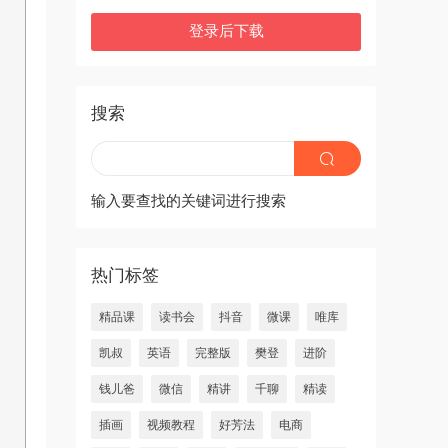
登录后下载
搜索
输入要查找的关键词进行搜索
热门标签
精品课
读书会
抖音
微课
唯库
凯叔
英语
完整版
樊登
进阶
钱儿爸
微信
精讲
千聊
精读
插画
视频教程
好芳法
电商