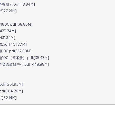
.pdf[18.84M]
7.21M]
.pdf[38.85M]
3.74M]
1.32M]
f[401.87M]
pdf[22.88M]
（答案册）.pdf[35.47M]
研中心.pdf[448.88M]
[251.95M]
164.26M]
2.14M]