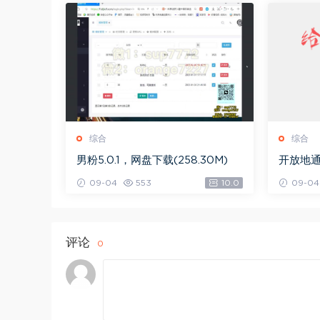
综合
综合
男粉5.0.1，网盘下载(258.30M)
开放地通
09-04
553
10.0
09-04
评论
0