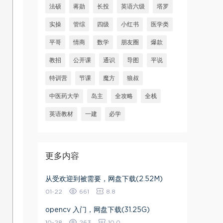
法硕
蒋勋
长投
英语六级
塔罗
实操
管综
四级
小红书
医学类
平哥
情商
数学
朋友圈
爆款
教招
公开课
通识
导图
平说
特训营
节课
魔方
狼叔
中医药大学
岛主
全攻略
全栈
英语教材
一建
必学
更多内容
从受欢迎到被需要，网盘下载(2.52M)
01-22
661
8.8
opencv 入门，网盘下载(31.25G)
10-28
263
10.0