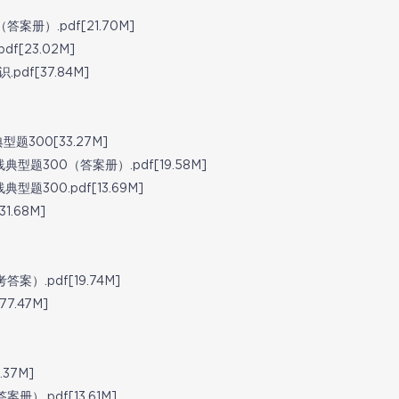
册）.pdf[21.70M]
[23.02M]
f[37.84M]
300[33.27M]
300（答案册）.pdf[19.58M]
300.pdf[13.69M]
.68M]
.pdf[19.74M]
.47M]
37M]
.pdf[13.61M]