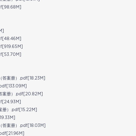
98.68M]
M]
48.46M]
19.65M]
53.70M]
）.pdf[18.23M]
133.09M]
）.pdf[20.82M]
24.93M]
pdf[15.22M]
.33M]
）.pdf[18.03M]
[21.96M]