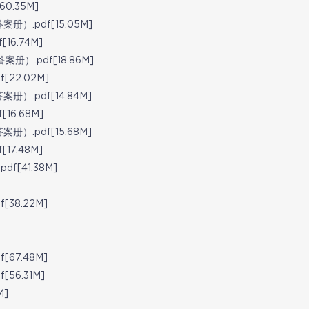
.35M]
.pdf[15.05M]
6.74M]
.pdf[18.86M]
22.02M]
.pdf[14.84M]
6.68M]
.pdf[15.68M]
7.48M]
[41.38M]
38.22M]
67.48M]
6.31M]
M]