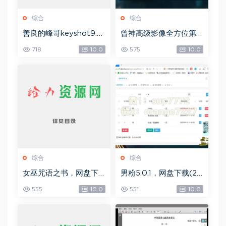
综合
综合
善良的峰哥keyshot9.0
曾神高级影像全方位第
自学宝典，网盘下载(2.3
四期，网盘下载(49.08
718
10.0
575
10.0
6G)
G)
综合
综合
女巫咒语之书，网盘下
男粉5.0.1，网盘下载(25
载(492.99K)
8.30M)
555
10.0
551
10.0