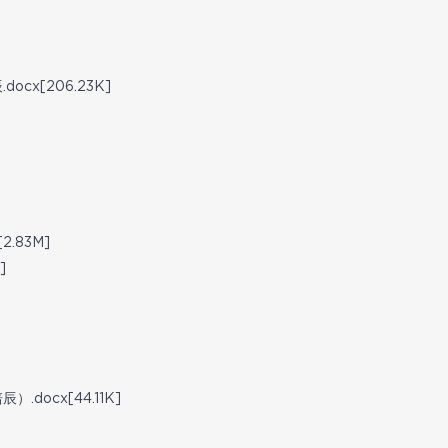
cx[206.23K]
.83M]
]
docx[44.11K]