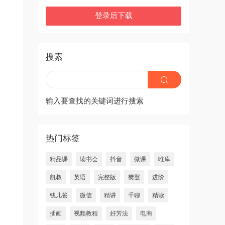
登录后下载
搜索
输入要查找的关键词进行搜索
热门标签
精品课
读书会
抖音
微课
唯库
凯叔
英语
完整版
樊登
进阶
钱儿爸
微信
精讲
千聊
精读
插画
视频教程
好芳法
电商