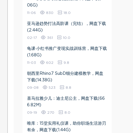
06G)
11-06
830
18.0
亚马逊趋势打法高阶课（完结），网盘下载
(2.44G)
02-17
361
10.0
​龟课·小红书推广变现实战训练营​，网盘下载
(1.68G)
11-03
602
9.8
朝西里Rhino7 SubD细分建模教学​，网盘
下载(14.38G)
09-08
523
8.8
喜马拉雅少儿：迪士尼公主，网盘下载(66
6.82M)
09-19
270
8.0
唯库：15堂实用礼仪课，助你职场生活游刃
有余，网盘下载(1.44G)