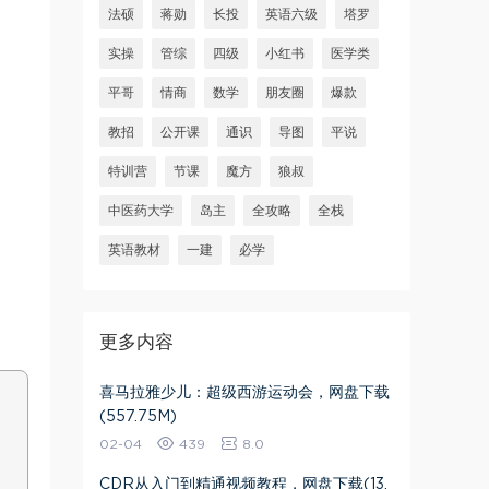
法硕
蒋勋
长投
英语六级
塔罗
实操
管综
四级
小红书
医学类
平哥
情商
数学
朋友圈
爆款
教招
公开课
通识
导图
平说
特训营
节课
魔方
狼叔
中医药大学
岛主
全攻略
全栈
英语教材
一建
必学
更多内容
喜马拉雅少儿：超级西游运动会，网盘下载
(557.75M)
02-04
439
8.0
CDR从入门到精通视频教程，网盘下载(13.