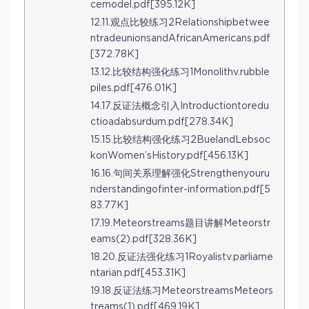
cemodel.pdf[395.12K]
12.11.观点比较练习2Relationshipbetwee
ntradeunionsandAfricanAmericans.pdf
[372.78K]
13.12.比较结构强化练习1Monolithv.rubble
piles.pdf[476.01K]
14.17.反证法概念引入Introductiontoredu
ctioadabsurdum.pdf[278.34K]
15.15.比较结构强化练习2BuelandLebsoc
konWomen’sHistory.pdf[456.13K]
16.16.句间关系理解强化Strengthenyouru
nderstandingofinter-information.pdf[5
83.77K]
17.19.Meteorstreams题目讲解Meteorstr
eams(2).pdf[328.36K]
18.20.反证法强化练习1Royalistv.parliame
ntarian.pdf[453.31K]
19.18.反证法练习MeteorstreamsMeteors
treams(1).pdf[469.19K]