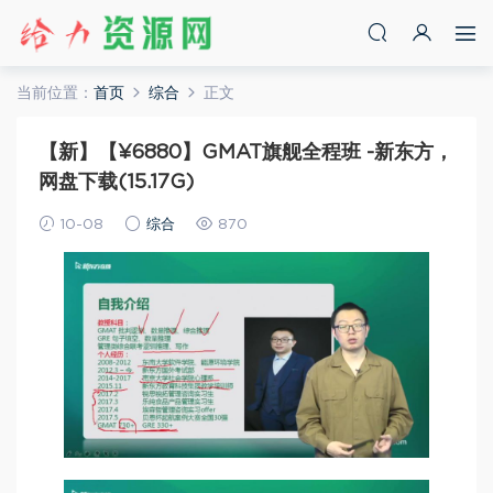
当前位置：
首页
综合
正文
【新】【¥6880】GMAT旗舰全程班 -新东方，
网盘下载(15.17G)
10-08
综合
870