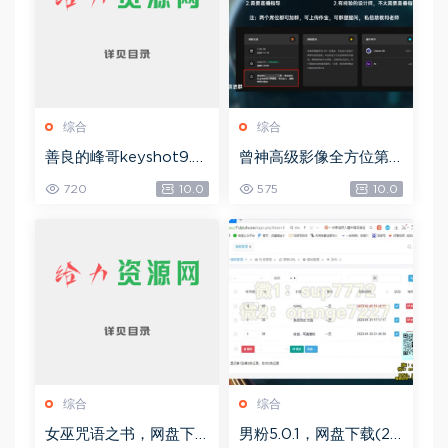
综合
综合
善良的峰哥keyshot9.0
曾神高级影像全方位第
自学宝典，网盘下载(2.3
四期，网盘下载(49.08
720
10.0
575
10.0
6G)
G)
综合
综合
女巫咒语之书，网盘下
男粉5.0.1，网盘下载(25