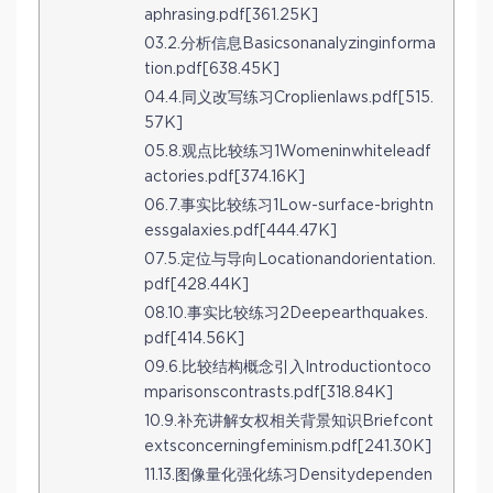
aphrasing.pdf[361.25K]
03.2.分析信息Basicsonanalyzinginforma
tion.pdf[638.45K]
04.4.同义改写练习Croplienlaws.pdf[515.
57K]
05.8.观点比较练习1Womeninwhiteleadf
actories.pdf[374.16K]
06.7.事实比较练习1Low-surface-brightn
essgalaxies.pdf[444.47K]
07.5.定位与导向Locationandorientation.
pdf[428.44K]
08.10.事实比较练习2Deepearthquakes.
pdf[414.56K]
09.6.比较结构概念引入Introductiontoco
mparisonscontrasts.pdf[318.84K]
10.9.补充讲解女权相关背景知识Briefcont
extsconcerningfeminism.pdf[241.30K]
11.13.图像量化强化练习Densitydependen