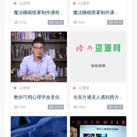
心理学
心理学
魔法睡眠喷雾制作课程
魔法睡眠喷雾制作课
(1)，网盘下载(76.04K)
程，网盘下载(76.04K)
472
10.0
561
10.0
心理学
心理学
教你巧用心理学改变自
当东方通灵人遇到西方
己的7大习惯，网盘下载
塔罗牌占卜师：心理、
541
10.0
492
10.0
(2.31G)
宗教与通灵的20个密契
经验，网盘下载(166.97
M)