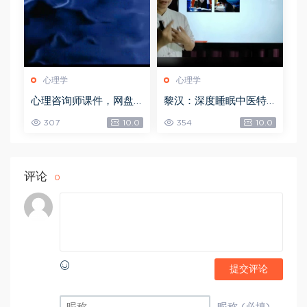
心理学
心理学
心理咨询师课件，网盘
黎汉：深度睡眠中医特
下载(61.31M)
效调理术手法视频课 2.5
307
10.0
354
10.0
3 GB，网盘下载(2.53G)
评论
0
提交评论