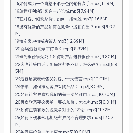
15如何成为一个喜怒不形于色的销售高手.mp3[11.18M]
16怎样顺利约到客户一起吃饭.mp3[7.94M]
17面对客户频繁杀价，如何一招制胜.mp3[11.66M]
18没有优势的产品如何在竞争中脱颖而出？.mp3[9.02
M]
19搞定客户拍板决策人.mp3[12.69M]
20会喝酒就能拿下订单？.mp3[8.82M]
21谁先报价谁先死？如何对产品进行报价.mp3[9.80M]
22客户让等电话，但每次都等不到，怎么破？.mp3[8.9
5M]
23最容易蒙蔽销售员的客户十大谎言.mp3[10.01M]
24催单：如何推动客户采购产品？.mp3[8.03M]
25如何让客户喜欢我们的每一次的拜访.mp3[10.70M]
26再次联系要么丢单，要么杀价，怎么办.mp3[8.01M]
27如何正确有效的说竞争对手的“坏话”.mp3[11.72M]
28如何不伤和气地拒绝客户的不合理要求.mp3[12.07
M]
29被同事抢单，怎么应对.mp3[10.50M]