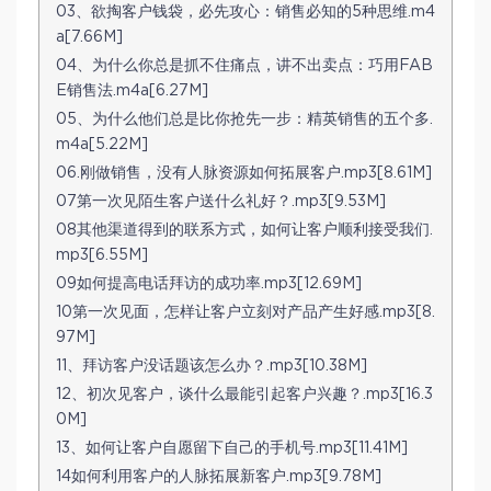
03、欲掏客户钱袋，必先攻心：销售必知的5种思维.m4
a[7.66M]
04、为什么你总是抓不住痛点，讲不出卖点：巧用FAB
E销售法.m4a[6.27M]
05、为什么他们总是比你抢先一步：精英销售的五个多.
m4a[5.22M]
06.刚做销售，没有人脉资源如何拓展客户.mp3[8.61M]
07第一次见陌生客户送什么礼好？.mp3[9.53M]
08其他渠道得到的联系方式，如何让客户顺利接受我们.
mp3[6.55M]
09如何提高电话拜访的成功率.mp3[12.69M]
10第一次见面，怎样让客户立刻对产品产生好感.mp3[8.
97M]
11、拜访客户没话题该怎么办？.mp3[10.38M]
12、初次见客户，谈什么最能引起客户兴趣？.mp3[16.3
0M]
13、如何让客户自愿留下自己的手机号.mp3[11.41M]
14如何利用客户的人脉拓展新客户.mp3[9.78M]