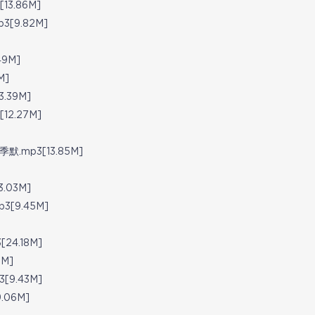
3.86M]
9.82M]
9M]
M]
39M]
2.27M]
mp3[13.85M]
03M]
9.45M]
4.18M]
M]
9.43M]
06M]