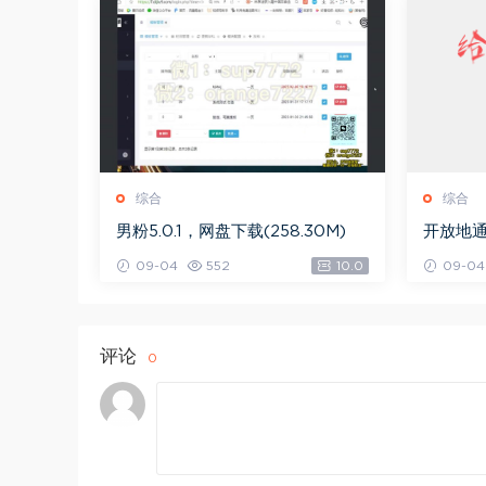
综合
综合
男粉5.0.1，网盘下载(258.30M)
开放地通
09-04
552
10.0
09-04
评论
0