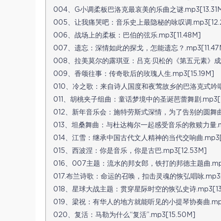
004、G小调柔板巴洛克最哀美的乐曲之谜.mp3[13.31M
005、让我痛哭吧：音乐史上最隐秘的咏叹调.mp3[12.2
006、战场上的柔板：巴伯的弦乐.mp3[11.48M]
007、遗忘：深情如此的探戈，怎能遗忘？.mp3[11.47
008、拉美莫尔的露琪亚：吕克·贝松的《第五元素》成就的歌
009、香颂往事：传奇歌后的玫瑰人生.mp3[15.19M]
010、冷之歌：来自诗人国度和夜莺故乡的巴洛克式吟唱(1).
011、胡桃夹子组曲：童话梦境中的圣诞芭蕾舞剧.mp3[16
012、新年音乐会：施特劳斯式深情，为了告别的圆舞曲.mp
013、坦桑舞曲：与杜达梅尔一起感受音乐的救赎力量.mp3
014、江雪：继承中国古代文人精神的当代交响曲.mp3[2
015、西波涅：你是音乐，你是古巴.mp3[12.53M]
016、007主题：流水的邦女郎，铁打的邦德主题曲.mp3[
017.布兰诗歌：命运的召唤，扣击灵魂的恢弘唱咏.mp3[1
018、星球大战主题：贯穿星际时空的恢弘史诗.mp3[13.
019、梁祝：有华人的地方就能听见的小提琴协奏曲.mp3[
020、复活：马勒为什么“复活”.mp3[15.50M]