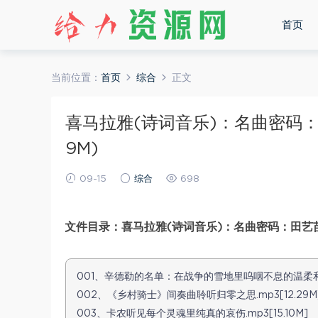
首页
当前位置：
首页
综合
正文
喜马拉雅(诗词音乐)：名曲密码：
9M)
09-15
综合
698
文件目录：喜马拉雅(诗词音乐)：名曲密码：田艺苗
001、辛德勒的名单：在战争的雪地里呜咽不息的温柔和慈悲.
002、《乡村骑士》间奏曲聆听归零之思.mp3[12.29M
003、卡农听见每个灵魂里纯真的哀伤.mp3[15.10M]