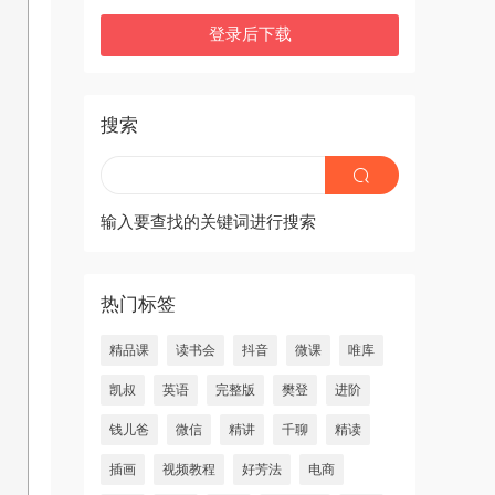
登录后下载
搜索
输入要查找的关键词进行搜索
热门标签
精品课
读书会
抖音
微课
唯库
凯叔
英语
完整版
樊登
进阶
钱儿爸
微信
精讲
千聊
精读
插画
视频教程
好芳法
电商