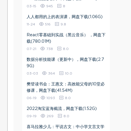
03-15
945
8
人人都用的上的表演课，网盘下载(1.06G)
11-24
516
9.8
React零基础到实战（黑云音乐） ，网盘下
载(780.01M)
07-21
738
8.0
数据分析技能课（更新中），网盘下载(2.7
9G)
03-03
364
10.0
樊登读书会：王惠文：高效能父母的10堂必
修课，网盘下载(41.54M)
06-19
1093
8.0
2022淘宝蓝海截流，网盘下载(1.52G)
09-19
269
8.0
喜马拉雅少儿：平说古文：中小学文言文学