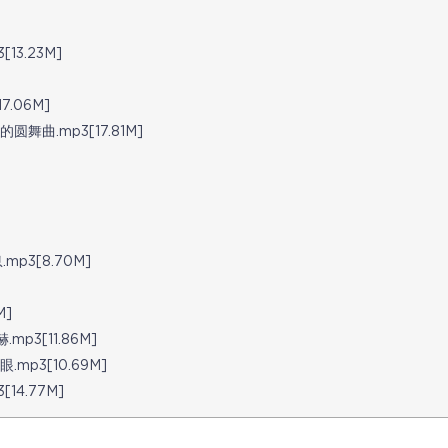
3.23M]
.06M]
曲.mp3[17.81M]
]
3[8.70M]
M]
3[11.86M]
p3[10.69M]
4.77M]