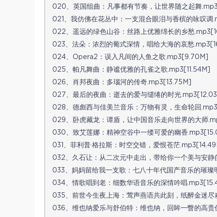
020、英国组曲：凡事都有节奏，让世界随之起舞.mp3[1
021、我仿佛在花丛中：一支混合眼泪与香槟的咏叹调.mp3
022、遥远的绿色山谷：丝路上优雅绵长的乡愁.mp3[10
023、法朵：浓烈的葡式深情，唱给大海的哀愁.mp3[16.
024、Opera2：误入凡间的人鱼之歌.mp3[9.70M]
025、帕凡舞曲：静谧优雅的孔雀之歌.mp3[11.54M]
026、肖邦夜曲：多瑙河的传奇.mp3[13.75M]
027、最后的夜曲：逝去的爱与缱绻的时光.mp3[12.03
028、德彪西与佳美兰音乐：万物有灵，生命轮回.mp3[1
029、卧虎藏龙：谭盾，让中国音乐走向世界的大师.mp3[
030、致艾莲娜：精神空谷中一缕可爱的幽香.mp3[15.0
031、菲利普·格拉斯：时空交错，爱恨苍茫.mp3[14.49
032、久石让：从二次元中走出，带给你一个美与安静的世界.
033、妈妈留给我一支歌：七八十年代国产音乐的璀璨明珠.m
034、情歌唱到老：细数华语音乐的深情吟唱.mp3[15.4
035、前世今生夜上海：莺声燕语共此刻，纸醉金迷尽欢愉.
036、维也纳爱乐与舒伯特：维也纳，回眸一瞥的高贵优雅.m