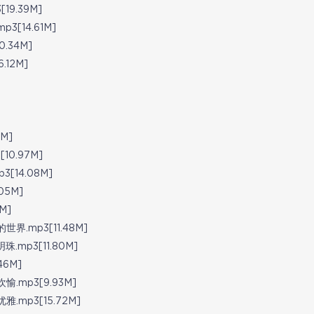
9.39M]
[14.61M]
.34M]
12M]
M]
0.97M]
14.08M]
5M]
M]
mp3[11.48M]
p3[11.80M]
6M]
mp3[9.93M]
p3[15.72M]