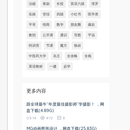
法硕
蒋勋
长投
英语六级
塔罗
实操
管综
四级
小红书
医学类
平哥
情商
数学
朋友圈
爆款
教招
公开课
通识
导图
平说
特训营
节课
魔方
狼叔
中医药大学
岛主
全攻略
全栈
英语教材
一建
必学
更多内容
跟全球最牛“年度最佳摄影师”学摄影！ ，网
盘下载(4.89G)
03-14
872
8
MG动画图形设计 ，网盘下载(25.83G)