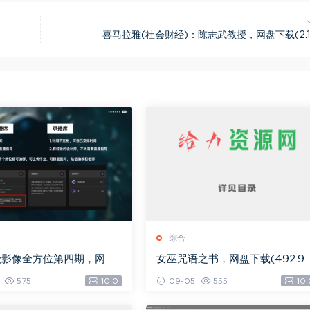
喜马拉雅(社会财经)：陈志武教授，网盘下载(2.1
综合
级影像全方位第四期，网盘
女巫咒语之书，网盘下载(492.9
.08G)
K)
575
10.0
09-05
555
10.