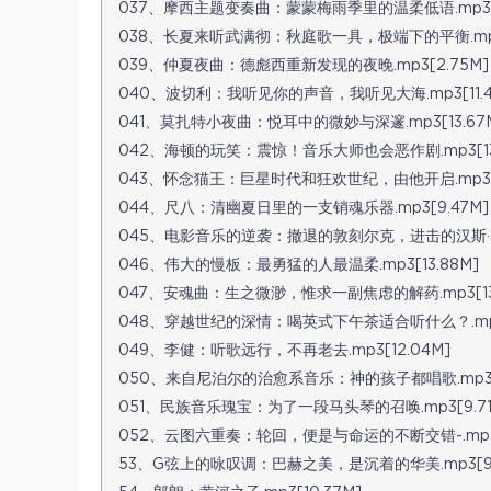
037、摩西主题变奏曲：蒙蒙梅雨季里的温柔低语.mp3[1
038、长夏来听武满彻：秋庭歌一具，极端下的平衡.mp3[
039、仲夏夜曲：德彪西重新发现的夜晚.mp3[2.75M]
040、波切利：我听见你的声音，我听见大海.mp3[11.4
041、莫扎特小夜曲：悦耳中的微妙与深邃.mp3[13.67
042、海顿的玩笑：震惊！音乐大师也会恶作剧.mp3[13.
043、怀念猫王：巨星时代和狂欢世纪，由他开启.mp3[1
044、尺八：清幽夏日里的一支销魂乐器.mp3[9.47M]
045、电影音乐的逆袭：撤退的敦刻尔克，进击的汉斯·季默.
046、伟大的慢板：最勇猛的人最温柔.mp3[13.88M]
047、安魂曲：生之微渺，惟求一副焦虑的解药.mp3[13.
048、穿越世纪的深情：喝英式下午茶适合听什么？.mp3[
049、李健：听歌远行，不再老去.mp3[12.04M]
050、来自尼泊尔的治愈系音乐：神的孩子都唱歌.mp3[2
051、民族音乐瑰宝：为了一段马头琴的召唤.mp3[9.71
052、云图六重奏：轮回，便是与命运的不断交错-.mp3[
53、G弦上的咏叹调：巴赫之美，是沉着的华美.mp3[9.