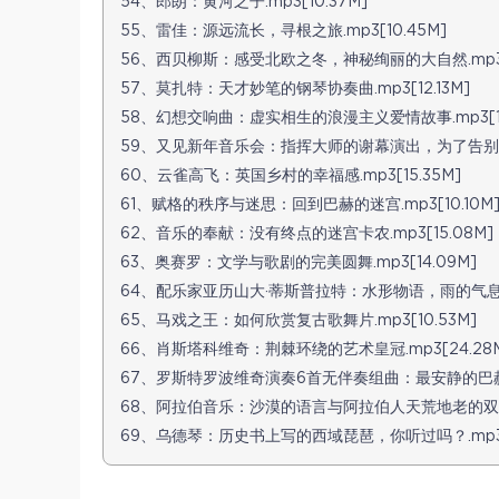
54、郎朗：黄河之子.mp3[10.37M]
55、雷佳：源远流长，寻根之旅.mp3[10.45M]
56、西贝柳斯：感受北欧之冬，神秘绚丽的大自然.mp3[1
57、莫扎特：天才妙笔的钢琴协奏曲.mp3[12.13M]
58、幻想交响曲：虚实相生的浪漫主义爱情故事.mp3[17
59、又见新年音乐会：指挥大师的谢幕演出，为了告别的圆舞
60、云雀高飞：英国乡村的幸福感.mp3[15.35M]
61、赋格的秩序与迷思：回到巴赫的迷宫.mp3[10.10M
62、音乐的奉献：没有终点的迷宫卡农.mp3[15.08M]
63、奥赛罗：文学与歌剧的完美圆舞.mp3[14.09M]
64、配乐家亚历山大·蒂斯普拉特：水形物语，雨的气息.mp
65、马戏之王：如何欣赏复古歌舞片.mp3[10.53M]
66、肖斯塔科维奇：荆棘环绕的艺术皇冠.mp3[24.28
67、罗斯特罗波维奇演奏6首无伴奏组曲：最安静的巴赫.mp
68、阿拉伯音乐：沙漠的语言与阿拉伯人天荒地老的双眼.m
69、乌德琴：历史书上写的西域琵琶，你听过吗？.mp3[1