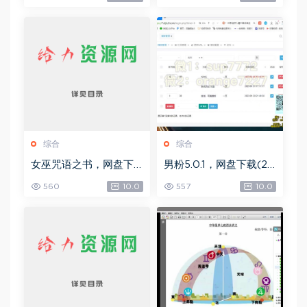
6G)
G)
综合
综合
女巫咒语之书，网盘下
男粉5.0.1，网盘下载(25
载(492.99K)
8.30M)
560
10.0
557
10.0