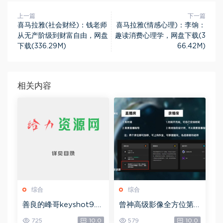
上一篇
下一篇
喜马拉雅(社会财经)：钱老师
喜马拉雅(情感心理)：李饷：
从无产阶级到财富自由，网盘
趣读消费心理学，网盘下载(3
下载(336.29M)
66.42M)
相关内容
综合
综合
善良的峰哥keyshot9.0
曾神高级影像全方位第
自学宝典，网盘下载(2.3
四期，网盘下载(49.08
725
10.0
579
10.0