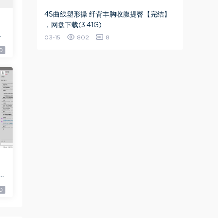
4S曲线塑形操 纤背丰胸收腹提臀【完结】
，网盘下载(3.41G)
9
03-15
802
8
0
9
0