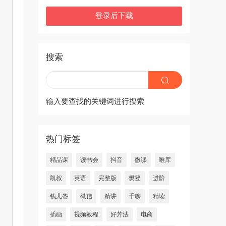
登录后下载
搜索
输入要查找的关键词进行搜索
热门标签
精品课
读书会
抖音
微课
唯库
凯叔
英语
完整版
樊登
进阶
钱儿爸
微信
精讲
千聊
精读
插画
视频教程
好芳法
电商