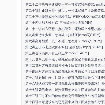
第二十二讲所有快速成交只有一种模式秒杀模式.mp3[5.
第二十讲阻止对方得寸进尺，一招儿就够了！反悔策略.mp3
第二十三讲快速成交的终极手法-再简化成交.mp3[5.42
第二十四讲和人性对话-三句成交.mp3[6.91M]
第二十一讲对方还想占点小便宜，还给吗？小恩小惠.mp3[
第九讲僵持有多僵，怎么破？打破僵持.mp3[8.61M]
第六讲高开怕丢，低开不愿，怎么开？.mp3[9.70M]
第七讲还价不忐忑砍价不笨拙-还价妙招.mp3[6.94M]
第三讲任何谈判只有三张王牌.mp3[11.40M]
第十八讲马儿驯不服，抽死它还是遛它？蚕食之道.mp3[6
第十二讲对方有异议如何秒杀？回旋套路3-处理异议.mp3[
第十讲给对方施加压力却能永远收放自如？！回旋套路1-红脸白
第十九讲必须让步，让对方占便宜的套路是什么？让步套路.
第十六讲达成和谐一定是你挑水来我浇园回旋套路7-条件交换
第十七讲牌已出光，谈判僵局怎么破？回旋套路8-打破僵局.
第十三讲三寸不烂的价值塑造之舌回旋套路4-价值塑造.mp
第十四讲生意是求来的还是要求来的？回旋套路5-敢于要求.