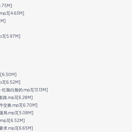
75M]
[4.63M]
M]
5.97M]
.50M]
6.52M]
脸的.mp3[13.13M]
mp3[6.28M]
.mp3[6.70M]
mp3[5.08M]
3[6.52M]
mp3[6.65M]