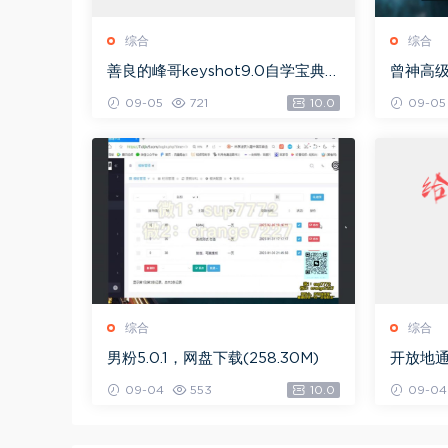
综合
综合
善良的峰哥keyshot9.0自学宝典，
曾神高
网盘下载(2.36G)
下载(49
09-05
721
10.0
09-05
综合
综合
男粉5.0.1，网盘下载(258.30M)
开放地通
09-04
553
10.0
09-04