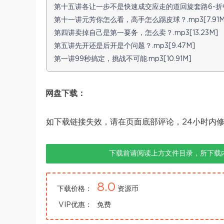
第十五讲各让一步不是快速成交应走的道回旋套路6-折中策略
第十一讲元芳你怎么看，高手怎么踢皮球？.mp3[7.91M
第四讲卖掉自己是第一要务，怎么卖？.mp3[13.23M]
第五讲先开还是后开是个问题？.mp3[9.47M]
第一讲99秒搞定，挑战不可能.mp3[10.91M]
网盘下载：
如下载链接失效，请在页面底部评论，24小时内
下载前请阅读上方文件目录，所下载
8.0
下载价格：
资源币
VIP优惠：
免费