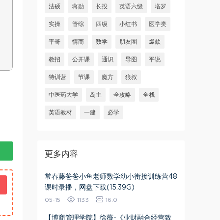
法硕
蒋勋
长投
英语六级
塔罗
实操
管综
四级
小红书
医学类
平哥
情商
数学
朋友圈
爆款
教招
公开课
通识
导图
平说
特训营
节课
魔方
狼叔
中医药大学
岛主
全攻略
全栈
英语教材
一建
必学
更多内容
常春藤爸爸小鱼老师数学幼小衔接训练营48
课时录播，网盘下载(15.39G)
05-15
1133
16.0
【博商管理学院】徐薇-《业财融合经营致