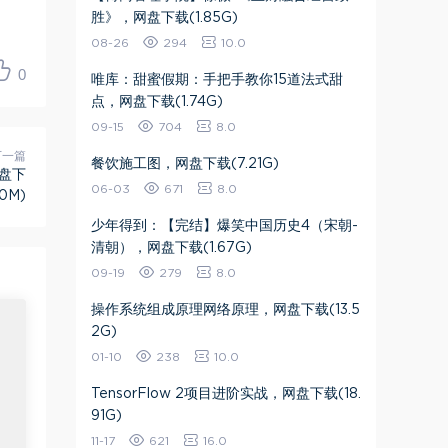
胜》，网盘下载(1.85G)
08-26
294
10.0
0
唯库：甜蜜假期：手把手教你15道法式甜
点，网盘下载(1.74G)
09-15
704
8.0
下一篇
餐饮施工图，网盘下载(7.21G)
盘下
06-03
671
8.0
60M)
少年得到：【完结】爆笑中国历史4（宋朝-
清朝），网盘下载(1.67G)
09-19
279
8.0
操作系统组成原理网络原理，网盘下载(13.5
2G)
01-10
238
10.0
TensorFlow 2项目进阶实战，网盘下载(18.
91G)
11-17
621
16.0