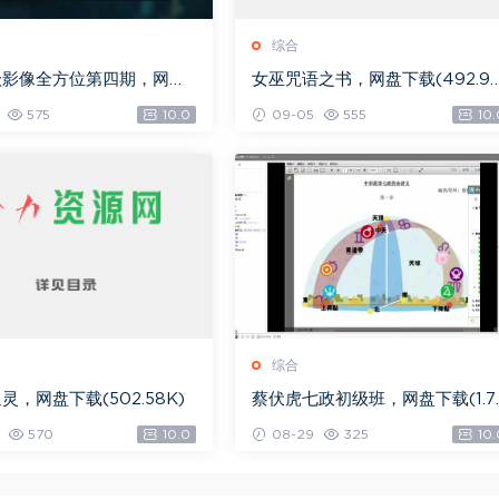
综合
级影像全方位第四期，网盘
女巫咒语之书，网盘下载(492.9
.08G)
K)
575
10.0
09-05
555
10.
综合
灵，网盘下载(502.58K)
蔡伏虎七政初级班，网盘下载(1.7
G)
570
10.0
08-29
325
10.