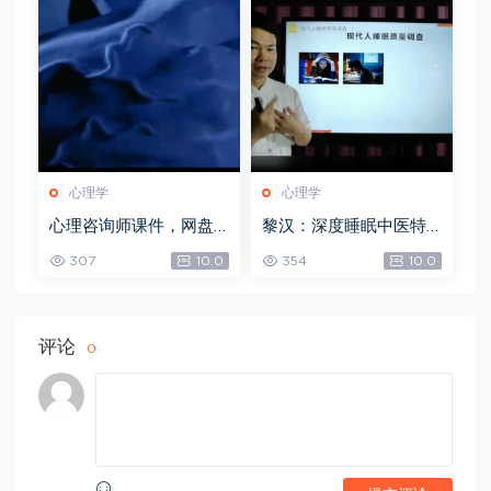
M)
心理学
心理学
心理咨询师课件，网盘
黎汉：深度睡眠中医特
下载(61.31M)
效调理术手法视频课 2.5
307
10.0
354
10.0
3 GB，网盘下载(2.53G)
评论
0