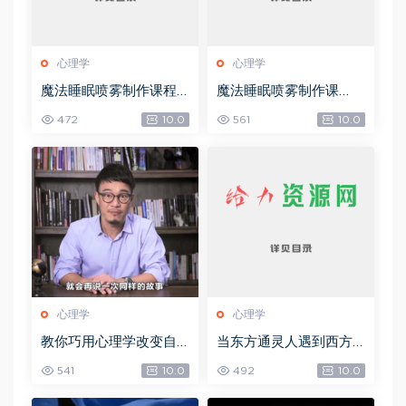
心理学
心理学
魔法睡眠喷雾制作课程
魔法睡眠喷雾制作课
(1)，网盘下载(76.04K)
程，网盘下载(76.04K)
472
10.0
561
10.0
心理学
心理学
教你巧用心理学改变自
当东方通灵人遇到西方
己的7大习惯，网盘下载
塔罗牌占卜师：心理、
541
10.0
492
10.0
(2.31G)
宗教与通灵的20个密契
经验，网盘下载(166.97