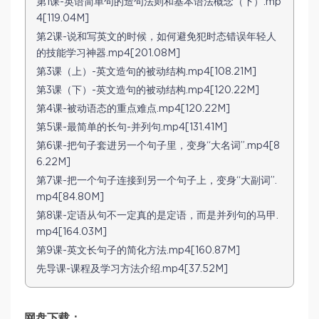
第1课-英语简单句的造句法则和基本语法概念（下）.mp
4[119.04M]
第2课-说和写英文的时候，如何避免犯时态错误年轻人
的技能学习神器.mp4[201.08M]
第3课（上）-英文造句的被动结构.mp4[108.21M]
第3课（下）-英文造句的被动结构.mp4[120.22M]
第4课-被动语态的重点难点.mp4[120.22M]
第5课-最简单的长句-并列句.mp4[131.41M]
第6课-把句子套进另一个句子里，变身“大名词”.mp4[8
6.22M]
第7课-把一个句子连接到另一个句子上，变身“大副词”.
mp4[84.80M]
第8课-定语从句不一定真的是定语，而是并列句的马甲.
mp4[164.03M]
第9课-英文长句子的简化方法.mp4[160.87M]
先导课-课程及学习方法介绍.mp4[37.52M]
网盘下载：