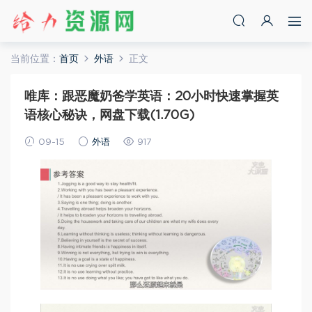
当前位置：
首页
外语
正文
唯库：跟恶魔奶爸学英语：20小时快速掌握英
语核心秘诀，网盘下载(1.70G)
09-15
外语
917