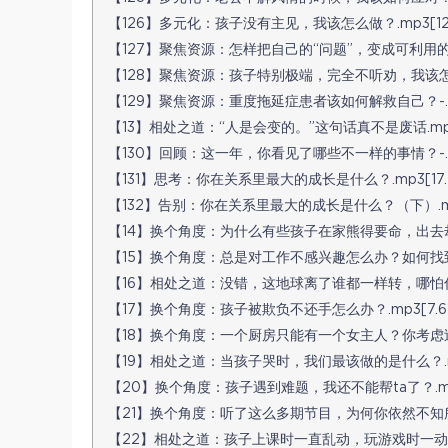
【126】多元化：孩子没有主见，我该怎么做？.mp3[12.
【127】聚焦资源：怎样把自己的“问题”，变成可利用的资源
【128】聚焦资源：孩子特别极端，完全不听劝，我该怎么办？
【129】聚焦资源：重度拖延症患者该如何解救自己？-.mp3
【13】相处之道：“人是会变的。”这句话真不是废话.mp3[
【130】回顾：这一年，你看见了哪些不一样的事情？-.mp3
【131】思考：你在关系里最大的成长是什么？.mp3[17.
【132】告别：你在关系里最大的成长是什么？（下）.mp3
【14】换个角度：为什么有些孩子在家熊得要命，出去却怂得
【15】换个角度：总是对工作不感兴趣怎么办？如何找到真正的
【16】相处之道：没错，这地球离了谁都一样转，哪怕你是孩
【17】换个角度：孩子被欺负不还手怎么办？.mp3[7.61
【18】换个角度：一个厨房只能有一个女主人？你考虑过客人
【19】相处之道：当孩子哭时，我们最该做的是什么？.mp
【20】换个角度：孩子遇到难题，我还不能帮ta了？.mp3
【21】换个角度：听了这么多期节目，为何你依然不知所措？
【22】相处之道：孩子上课时一直乱动，玩游戏时一动不动