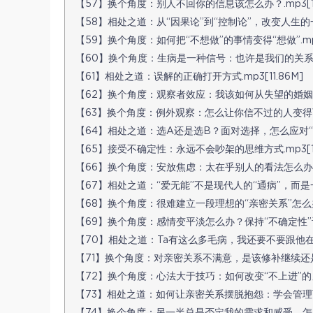
【57】换个角度：别人不回你的信息该怎么办？.mp3[14.
【58】相处之道：从“因果论”到“控制论”，改变人生的一次思
【59】换个角度：如何把“不想做”的事情变得“想做”.mp3[
【60】换个角度：生病是一种信号：也许是我们的关系出了问
【61】相处之道：误解的正确打开方式.mp3[11.86M]
【62】换个角度：观察者效应：我该如何从失望的婚姻中看到
【63】换个角度：例外观察：怎么让你信不过的人变得可信.
【64】相处之道：选A还是选B？面对选择，怎么应对“不确定
【65】接受不确定性：永远不会吵架的思维方式.mp3[15.
【66】换个角度：安放焦虑：太在乎别人的看法怎么办？.m
【67】相处之道：“爱无能”不是现代人的“通病”，而是一种选
【68】换个角度：很难建立一段理想的“亲密关系”怎么办？.
【69】换个角度：感情变平淡怎么办？保持“不确定性”让爱保
【70】相处之道：Ta有这么多毛病，我还要不要跟他在一起？
【71】换个角度：对亲密关系不满意，是该修补继续还是该放
【72】换个角度：心法大于技巧：如何改变“不上进”的另一半
【73】相处之道：如何让亲密关系摆脱抱怨：学会管理而不是