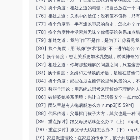
【74】换个角度：另一半总是否定我的需求和感受，怎么办.
【75】换个角度：相处之道的精髓：把自己放在一个“不胜之地
【76】相处之道：关系中的信任：没有值不值得，只有愿不愿
【77】换个角度另一半有难以容忍的前史，怎么办？.mp3[
【78】换个角度性生活索然无味？你需要给关系加点醋.mp3
【79】相处之道：我的“作”不是作，是为了让你看见我.mp3
【80】换个角度：用“镜像”技术“拯救”不上进的老公.mp3[
【81】换个角度：想让关系更加水乳交融，试试神奇的“第三人
【82】相处之道：你与那些难解的问题之间，只差这套“系统论
【83】换个角度：女婿和丈母娘的矛盾，是谁在替他们承受？
【84】换个角度：那些在朋友圈评论里煞风景的人，不知道自
【85】替罪羊理论：用系统式思考来理解你不理解的人.mp3
【86】破解婆媳关系困境：先让自己活得安全一点.mp3[1
【87】团队里总有人拖后腿怎么办？.mp3[15.59M]
【88】代际传递：父母抠门孩子大方，其实也是一种“遗传”.
【89：重点探讨】跟父母没话聊怎么办？（上）.mp3[16
【90：重点探讨】跟父母无话聊怎么办？（下）.mp3[18.
【91】家庭派遣理论：在家庭的传承下，孩子到底能不能做自