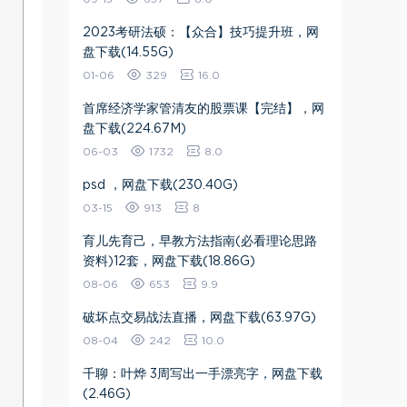
2023考研法硕：【众合】技巧提升班，网
盘下载(14.55G)
01-06
329
16.0
首席经济学家管清友的股票课【完结】，网
盘下载(224.67M)
06-03
1732
8.0
psd ，网盘下载(230.40G)
03-15
913
8
育儿先育己，早教方法指南(必看理论思路
资料)12套，网盘下载(18.86G)
08-06
653
9.9
破坏点交易战法直播，网盘下载(63.97G)
08-04
242
10.0
千聊：叶烨 3周写出一手漂亮字，网盘下载
(2.46G)