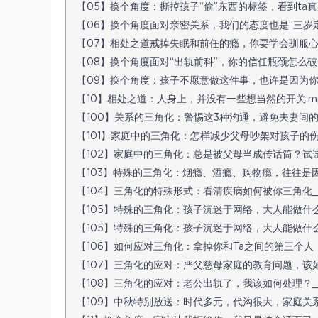
【05】换个角度：撕掉孩子“偷”东西的标签，看到ta真实的
【06】换个角度面对亲密关系，我们的态度也是“三岁定终身”
【07】相处之道戒掉失眠和前任的瘾，你要学会驯服心中的“
【08】换个角度面对“出轨前科”，你的信任瓶颈怎么破..mp
【09】换个角度：孩子不愿意做这件事，也许是因为你的过
【10】相处之道：人身上，并没有一些想当然的开关.mp3[
【100】关系的三角化：警惕这3种沟通，避免夫妻间的问题
【101】家庭中的三角化：怎样减少父母吵架对孩子的伤害？.
【102】家庭中的三角化：总是被父母当成传话筒？试试丢掉“
【103】特殊的三角化：烟瘾、酒瘾、购物瘾，往往是因为
【104】三角化的特殊形式：看清疾病如何被你三角化_.mp3
【105】特殊的三角化：孩子沉迷于网络，大人能做什么？(1)
【105】特殊的三角化：孩子沉迷于网络，大人能做什么？.m
【106】如何应对三角化：拿掉你和Ta之间的第三个人，直面
【107】三角化的应对：严父慈母家庭的教育问题，该如何解
【108】三角化的应对：老公出轨了，我该如何处理？_.mp
【109】中秋特别放送：时代多元，代沟很大，家庭关系怎么