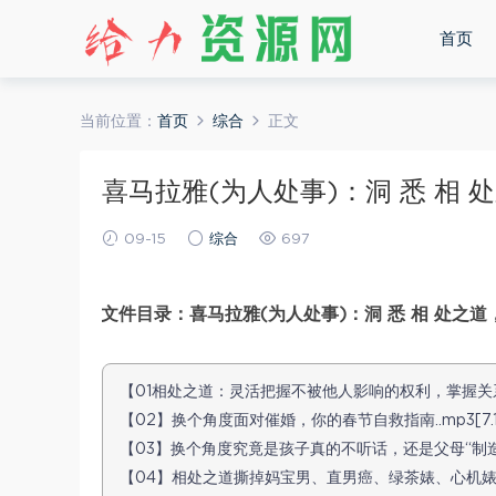
首页
当前位置：
首页
综合
正文
喜马拉雅(为人处事)：洞 悉 相 处
09-15
综合
697
文件目录：喜马拉雅(为人处事)：洞 悉 相 处之道，
【01相处之道：灵活把握不被他人影响的权利，掌握关系中的
【02】换个角度面对催婚，你的春节自救指南..mp3[7.1
【03】换个角度究竟是孩子真的不听话，还是父母“制造”出
【04】相处之道撕掉妈宝男、直男癌、绿茶婊、心机婊的标签