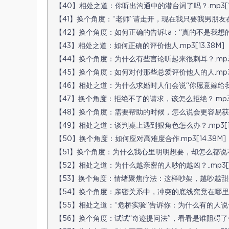
【40】相处之道：你听出沟通中的潜台词了吗？.mp3[10
【41】换个角度：“老师”请走开，现在我只要我男朋友在.mp
【42】换个角度：如何正确的告诉ta：“真的不是我想的太多。
【43】相处之道：如何正确的评价他人.mp3[13.38M]
【44】换个角度：为什么有些言论听起来很刺耳？.mp3[1
【45】换个角度：如何对付那些总爱评价他人的人.mp3[1
【46】相处之道：为什么求婚时人们会说“你愿意嫁给我么？”.
【47】换个角度：拒绝不了的请求，该怎么拒绝？.mp3[1
【48】换个角度：需要帮助的时候，怎么说会更容易获得帮助？
【49】相处之道：谈判桌上遇到狠角色怎么办？.mp3[10
【50】换个角度：如何应对高难度合作.mp3[14.38M]
【51】换个角度：为什么我心里明明想要，却怎么都说不出口？
【52】相处之道：为什么越亲密的人吵的越凶？..mp3[12
【53】换个角度：情绪聚焦疗法：这样吵架，越吵越甜蜜.mp
【54】换个角度：亲密关系中，冲突的底线究竟在哪里？.mp
【55】相处之道：“危桥实验”告诉你：为什么有的人说一套、
【56】换个角度：试试“奇迹提问法”，看看是谁阻碍了你过上