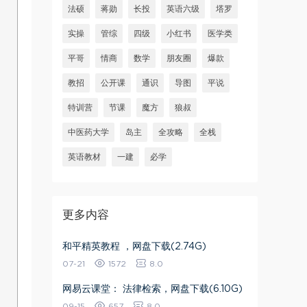
法硕
蒋勋
长投
英语六级
塔罗
实操
管综
四级
小红书
医学类
平哥
情商
数学
朋友圈
爆款
教招
公开课
通识
导图
平说
特训营
节课
魔方
狼叔
中医药大学
岛主
全攻略
全栈
英语教材
一建
必学
更多内容
和平精英教程 ，网盘下载(2.74G)
07-21
1572
8.0
网易云课堂： 法律检索，网盘下载(6.10G)
09-15
657
8.0