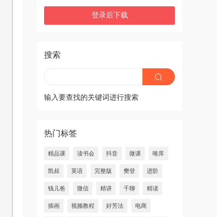
登录后下载
搜索
输入要查找的关键词进行搜索
热门标签
精品课
读书会
抖音
微课
唯库
凯叔
英语
完整版
樊登
进阶
钱儿爸
微信
精讲
千聊
精读
插画
视频教程
好芳法
电商