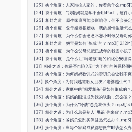
【23】换个角度：人家拖拉人家的，你着急什么.mp3[2.
【24】换个角度：“我老妈就是学不会用iPad”，这件小事
【25】相处之道：原生家庭可能会影响你，但不会决定你的一
【26】换个角度：父母婚姻很糟糕，我的感情生活怎么办？.
【27】换个角度：为什么你会念念不忘小时候父母对你的苛责
【28】相处之道：妈宝是如何“炼成”的？.mp3[12.12M
【29】换个角度：为什么父母总把已成年的我当小孩子对待？.
【30】换个角度：是什么让“啃老族”啃的如此心安理得.mp
【31】相处之道：你是否也陷入到“为了你”的关系怪圈中？.m
【32】换个角度：为何妈妈教训式的唠叨总会让我不爽.mp3
【33】换个角度：为何我越道歉女朋友／老婆越生气？.认准.
【34】相处之道：家庭中的“相爱相杀”是如何形成的？.mp3
【35】换个角度：妈妈的眼泪成为我的软肋，怎么破？.mp3
【36】换个角度：为什么“冷战”总是我低头？.mp3[13.6
【37】相处之道：为什么总是别人“甩锅”你来背？.mp3[1
【38】换个角度：爸妈总爱乱买保健品怎么办？..mp3[14
【39】换个角度：当每个家庭成员都想做主时该怎么办？.mp