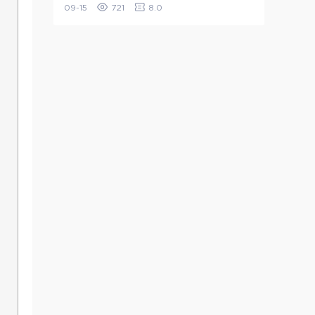
09-15
721
8.0