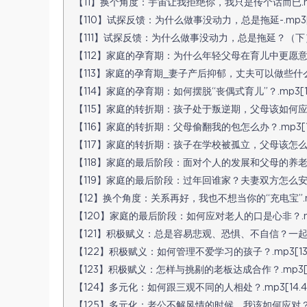
【11】换个角度：宇宙让我拒绝你，我只是传个话而已.mp3
【110】试探反馈：为什么做事没动力，总是拖延-.mp3[11
【111】试探反馈：为什么做事没动力，总是拖延？（下）.m
【112】家庭的孕育期：为什么年轻父母在育儿中更愿意为焦虑
【113】家庭的孕育期_妻子产后抑郁，丈夫可以做些什么？.
【114】家庭的孕育期：如何摆脱“丧偶式育儿”？.mp3[16
【115】家庭的转折期：孩子处于叛逆期，父母该如何应对？.
【116】家庭的转折期：父母偷翻我的包怎么办？.mp3[13
【117】家庭的转折期：孩子在学校被孤立，父母该怎么办？-
【118】家庭的最后阶段：面对个人的发展和父母的养老，子
【119】家庭的最后阶段：过年回谁家？夫妻双方怎么安排才
【12】换个角度：关系再好，我也不想当你的“充电宝”.mp3
【120】家庭的最后阶段：如何应对老人的口是心非？.mp3[
【121】积极赋义：总是容易悲观、恐惧、不自信？一起训练反
【122】积极赋义：如何管理不爱学习的孩子？.mp3[13.
【123】积极赋义：怎样与挑剔的老板达成合作？.mp3[13
【124】多元化：如何跟三观不同的人相处？.mp3[14.4
【125】多元化：老公不解风情的时候，我该如何应对？.mp