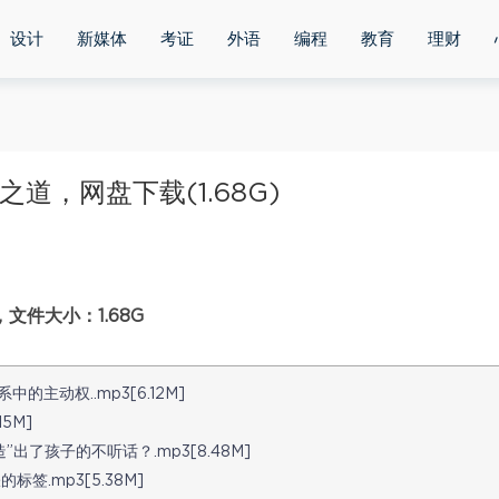
设计
新媒体
考证
外语
编程
教育
理财
之道，网盘下载(1.68G)
文件大小：1.68G
主动权..mp3[6.12M]
5M]
了孩子的不听话？.mp3[8.48M]
.mp3[5.38M]