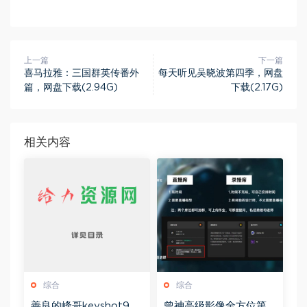
上一篇
下一篇
喜马拉雅：三国群英传番外
每天听见吴晓波第四季，网盘
篇，网盘下载(2.94G)
下载(2.17G)
相关内容
综合
综合
善良的峰哥keyshot9.0
曾神高级影像全方位第