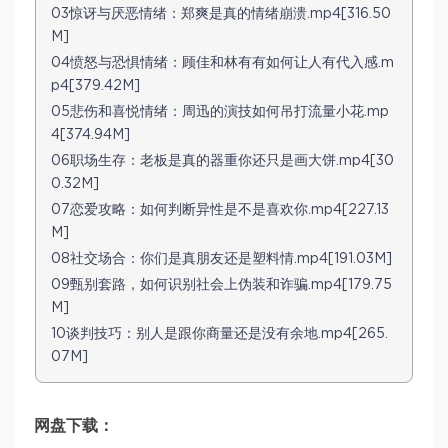
03惊讶与厌恶情绪：郑爽是真的情绪崩溃.mp4[316.50
M]
04愤怒与恐惧情绪：顾佳和林有有如何让人有代入感.m
p4[379.42M]
05悲伤和喜悦情绪：周迅的演技如何吊打流量小花.mp
4[374.94M]
06职场生存：老板是真的器重你还只是画大饼.mp4[30
0.32M]
07恋爱攻略：如何判断异性是不是喜欢你.mp4[227.13
M]
08社交场合：你们是真朋友还是塑料情.mp4[191.03M]
09甄别套路，如何识别社会上伪装和诈骗.mp4[179.75
M]
10谈判技巧：别人是跟你商量还是没有余地.mp4[265.
07M]
网盘下载：