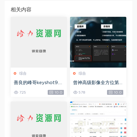
相关内容
综合
综合
善良的峰哥keyshot9.0
曾神高级影像全方位第
自学宝典，网盘下载(2.3
四期，网盘下载(49.08
725
10.0
578
10.0
6G)
G)