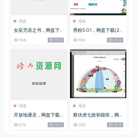
综合
综合
女巫咒语之书，网盘下
男粉5.0.1，网盘下载(25
载(492.99K)
8.30M)
558
10.0
556
10.0
综合
综合
开放地通灵，网盘下载
蔡伏虎七政初级班，网
(502.58K)
盘下载(1.79G)
572
10.0
325
10.0