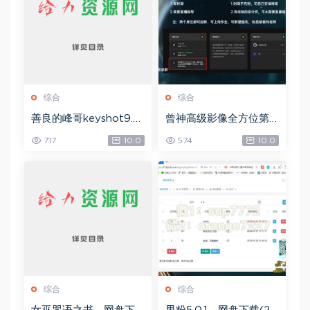
综合
综合
善良的峰哥keyshot9.0
曾神高级影像全方位第
自学宝典，网盘下载(2.3
四期，网盘下载(49.08
717
10.0
574
10.0
6G)
G)
综合
综合