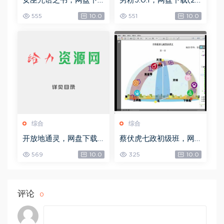
女巫咒语之书，网盘下
男粉5.0.1，网盘下载(25
载(492.99K)
8.30M)
555
10.0
551
10.0
综合
综合
开放地通灵，网盘下载
蔡伏虎七政初级班，网
(502.58K)
盘下载(1.79G)
569
10.0
325
10.0
评论
0