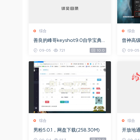
综合
综合
善良的峰哥keyshot9.0自学宝典，
曾神高
网盘下载(2.36G)
下载(49
09-05
721
10.0
09-05
综合
综合
男粉5.0.1，网盘下载(258.30M)
开放地通