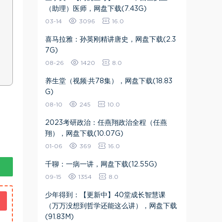
（助理）医师，网盘下载(7.43G)
03-14
3096
16.0
喜马拉雅：孙英刚精讲唐史，网盘下载(2.3
7G)
08-26
1420
8.0
养生堂（视频·共78集），网盘下载(18.83
G)
08-10
245
10.0
2023考研政治：任燕翔政治全程（任燕
翔），网盘下载(10.07G)
01-06
369
16.0
千聊：一病一讲，网盘下载(12.55G)
09-15
1354
8.0
少年得到：【更新中】40堂成长智慧课
（万万没想到哲学还能这么讲），网盘下载
(91.83M)