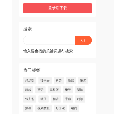
登录后下载
搜索
输入要查找的关键词进行搜索
热门标签
精品课
读书会
抖音
微课
唯库
凯叔
英语
完整版
樊登
进阶
钱儿爸
微信
精讲
千聊
精读
插画
视频教程
好芳法
电商