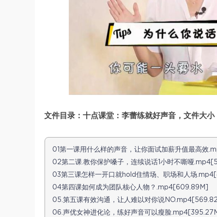
文件目录：十点课堂：李蕾练就好声音，文件大小：6
01第一课用什么样的声音，让你面试加薪升值最高效.mp4[
02第二课.教你保护嗓子，连续说话1小时不嘶哑.mp4[518
03第三课怎样一开口就hold住情场、职场和人场.mp4[44
04第四课如何成为团队核心人物？.mp4[609.89M]
05.第五课有效沟通，让人难以对你说NO.mp4[569.82
06.声优女神进化论，练好声音可以瘦脸.mp4[395.27