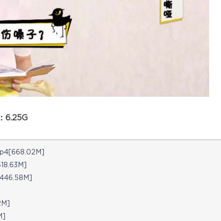
.25G
668.02M]
.63M]
6.58M]
M]
M]