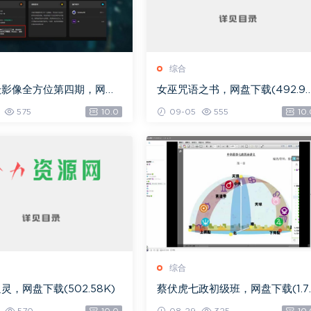
综合
级影像全方位第四期，网盘
女巫咒语之书，网盘下载(492.9
.08G)
K)
575
10.0
09-05
555
10.
综合
灵，网盘下载(502.58K)
蔡伏虎七政初级班，网盘下载(1.7
G)