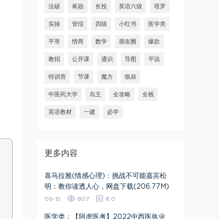
法硕
蒋勋
长投
英语六级
塔罗
实操
管综
四级
小红书
医学类
平哥
情商
数学
朋友圈
爆款
教招
公开课
通识
导图
平说
特训营
节课
魔方
狼叔
中医药大学
岛主
全攻略
全栈
英语教材
一建
必学
更多内容
喜马拉雅(情感心理)：挑战不可能嘉宾松
明：教你读透人心，网盘下载(206.77M)
09-15
807
8.0
医学类：【阿虎医考】2022中西医执业