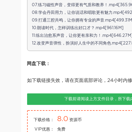
07.练习磁性声音，变得更有气质和教养！.mp4[365.9
08.学会丹田用力，让你说话和唱歌更有魅力.mp4[492.
09.打通三腔共鸣，让你拥有专业的声音.mp4[499.31M
10.朗读时代，怎样训练出好口才？.mp4[961.16M]
11.练出治愈系声音，让你更有亲和力！.mp4[646.27M
12.改变声音弹性，扮演好人生中的不同角色.mp4[227.
网盘下载：
如下载链接失效，请在页面底部评论，24小时内
下载前请阅读上方文件目录，所下载
8.0
下载价格：
资源币
VIP优惠：
免费