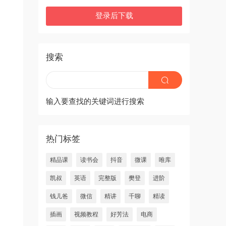
登录后下载
搜索
输入要查找的关键词进行搜索
热门标签
精品课
读书会
抖音
微课
唯库
凯叔
英语
完整版
樊登
进阶
钱儿爸
微信
精讲
千聊
精读
插画
视频教程
好芳法
电商