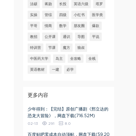
法硕
蒋勋
长投
英语六级
塔罗
实操
管综
四级
小红书
医学类
平哥
情商
数学
朋友圈
爆款
教招
公开课
通识
导图
平说
特训营
节课
魔方
狼叔
中医药大学
岛主
全攻略
全栈
英语教材
一建
必学
更多内容
少年得到：【完结】原创广播剧《邢立达的
恐龙大冒险》，网盘下载(716.52M)
02-13
291
8.0
百度贴吧零成本自动顶帖​，网盘下载(59.20