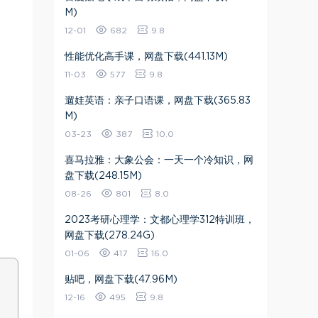
M)
12-01
682
9.8
性能优化高手课，网盘下载(441.13M)
11-03
577
9.8
遛娃英语：亲子口语课，网盘下载(365.83
M)
03-23
387
10.0
喜马拉雅：大象公会：一天一个冷知识，网
盘下载(248.15M)
08-26
801
8.0
2023考研心理学：文都心理学312特训班，
网盘下载(278.24G)
01-06
417
16.0
​贴吧​，网盘下载(47.96M)
12-16
495
9.8